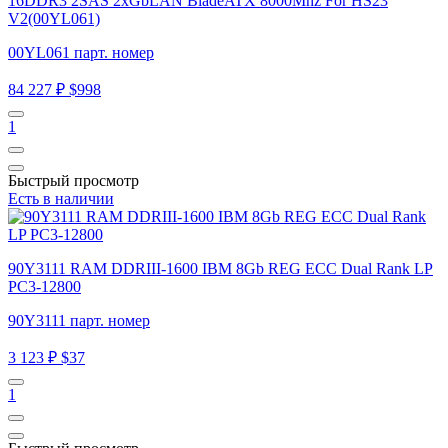
16DDR3 2SAS 2xGbLAN BladeATX 8000Mhz For HS23
V2(00YL061)
00YL061 парт. номер
84 227 ₽
$998
1
Быстрый просмотр
Есть в наличии
90Y3111 RAM DDRIII-1600 IBM 8Gb REG ECC Dual Rank LP
PC3-12800
90Y3111 парт. номер
3 123 ₽
$37
1