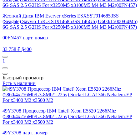
Жесткий Диск IBM Eserver xSeries ESXSST9146853SS
(Seagate) Savvio 15K.3 ST9146853SS 146Gb (U600/15000/64Mb)
6G SAS 2,5 G2HS For x3250M5 x3100M5 M4 M3 M2(00FN457)
00FN457 парт. номер
33 758 ₽
$400
1
Быстрый просмотр
Есть в наличии
49Y3708 Процессор IBM [Intel] Xeon E5520 2266Mhz
(5860/4x256Mb/L3-8Mb/1.225v) Socket LGA1366 Nehalem-EP
For x3400 M2 x3500 M2
49Y3708 парт. номер