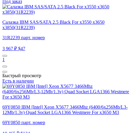
Под заказ
Салазка IBM SAS/SATA 2.5 Black For x3550 x3650
x3850(31R2239)
31R2239 парт. номер
3 967 ₽
$47
1
Быстрый просмотр
Есть в наличии
69Y0850 IBM [Intel] Xeon X5677 3466Mhz (6400/6x256Mb/L3-
12Mb/1.3v) Quad Socket LGA1366 Westmere For x3650 M3
69Y0850 парт. номер