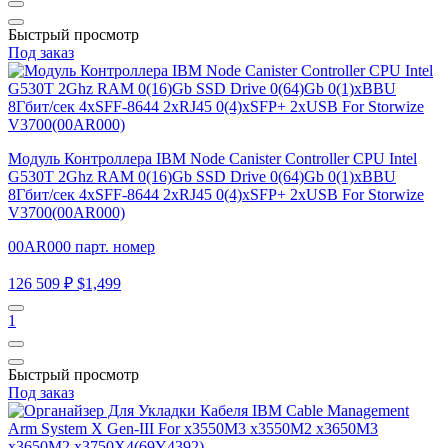
Быстрый просмотр
Под заказ
Модуль Контроллера IBM Node Canister Controller CPU Intel
G530T 2Ghz RAM 0(16)Gb SSD Drive 0(64)Gb 0(1)xBBU
8Гбит/сек 4xSFF-8644 2xRJ45 0(4)xSFP+ 2xUSB For Storwize
V3700(00AR000)
00AR000 парт. номер
126 509 ₽
$1,499
1
Быстрый просмотр
Под заказ