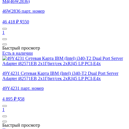
M4(46W2836)
46W2836 парт. номер
46 418 ₽
$550
1
Быстрый просмотр
Есть в наличии
49Y4231 Сетевая Карта IBM (Intel) i340-T2 Dual Port Server
Adapter i82571EB 2x1Гбит/сек 2xRJ45 LP PCI-E4x
49Y4231 парт. номер
4 895 ₽
$58
1
Быстрый просмотр