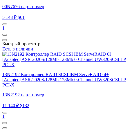
00N7676 парт. номер
5 148 ₽
$61
1
Быстрый просмотр
Есть в наличии
13N2192 Контроллер RAID SCSI IBM ServeRAID 6I+
[Adaptec] ASR-2020S/128Mb 128Mb 0-Channel UW320SCSI LP
PCI-X
13N2192 парт. номер
11 140 ₽
$132
1