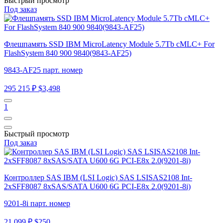
Быстрый просмотр
Под заказ
Флешпамять SSD IBM MicroLatency Module 5.7Tb cMLC+ For
FlashSystem 840 900 9840(9843-AF25)
9843-AF25 парт. номер
295 215 ₽
$3,498
1
Быстрый просмотр
Под заказ
Контроллер SAS IBM (LSI Logic) SAS LSISAS2108 Int-
2xSFF8087 8xSAS/SATA U600 6G PCI-E8x 2.0(9201-8i)
9201-8i парт. номер
21 099 ₽
$250