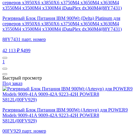
Резервный Блок Питания IBM 900Wt (Delta) Platinum для
серверов x3950X6 x3850X6 x3750M4 x3650M4 x3630M4
x3550M4 x3500M4 x3300M4 iDataPlex dx360M4(88Y7431)
88Y7431 парт. номер
42 113 ₽
$499
1
Быстрый просмотр
Под заказ
Резервный Блок Питания IBM 900Wt (Artesyn) для POWER9
Models 9009-41A 9009-42A 9223-42H POWER8
S812L(00FV929)
00FV929 парт. номер