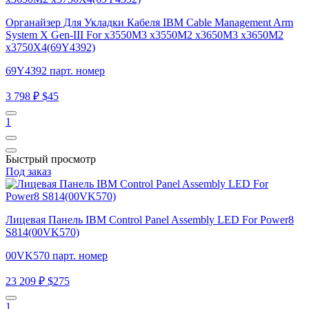
Органайзер Для Укладки Кабеля IBM Cable Management Arm
System X Gen-III For x3550M3 x3550M2 x3650M3 x3650M2
x3750X4(69Y4392)
69Y4392 парт. номер
3 798 ₽
$45
1
Быстрый просмотр
Под заказ
Лицевая Панель IBM Control Panel Assembly LED For Power8
S814(00VK570)
00VK570 парт. номер
23 209 ₽
$275
1