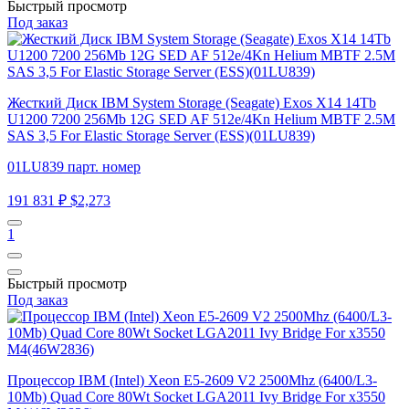
Быстрый просмотр
Под заказ
Жесткий Диск IBM System Storage (Seagate) Exos X14 14Tb
U1200 7200 256Mb 12G SED AF 512e/4Kn Helium MBTF 2.5M
SAS 3,5 For Elastic Storage Server (ESS)(01LU839)
01LU839 парт. номер
191 831 ₽
$2,273
1
Быстрый просмотр
Под заказ
Процессор IBM (Intel) Xeon E5-2609 V2 2500Mhz (6400/L3-
10Mb) Quad Core 80Wt Socket LGA2011 Ivy Bridge For x3550