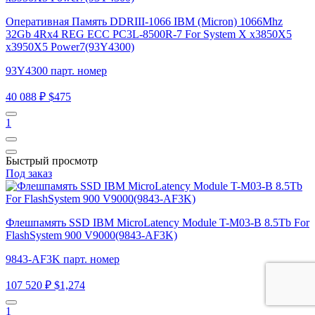
Оперативная Память DDRIII-1066 IBM (Micron) 1066Mhz
32Gb 4Rx4 REG ECC PC3L-8500R-7 For System X x3850X5
x3950X5 Power7(93Y4300)
93Y4300 парт. номер
40 088 ₽
$475
1
Быстрый просмотр
Под заказ
Флешпамять SSD IBM MicroLatency Module T-M03-B 8.5Tb For
FlashSystem 900 V9000(9843-AF3K)
9843-AF3K парт. номер
107 520 ₽
$1,274
1