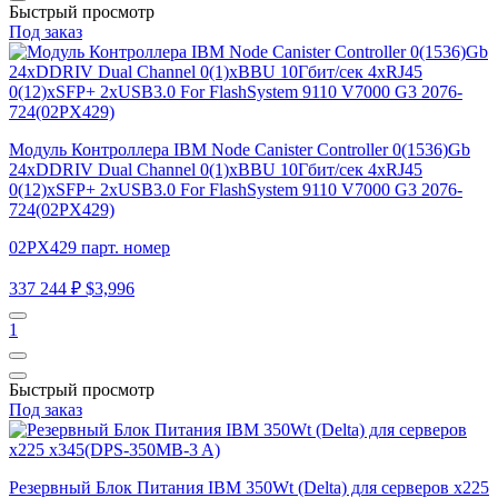
Быстрый просмотр
Под заказ
Модуль Контроллера IBM Node Canister Controller 0(1536)Gb
24xDDRIV Dual Channel 0(1)xBBU 10Гбит/сек 4xRJ45
0(12)xSFP+ 2xUSB3.0 For FlashSystem 9110 V7000 G3 2076-
724(02PX429)
02PX429 парт. номер
337 244 ₽
$3,996
1
Быстрый просмотр
Под заказ
Резервный Блок Питания IBM 350Wt (Delta) для серверов x225