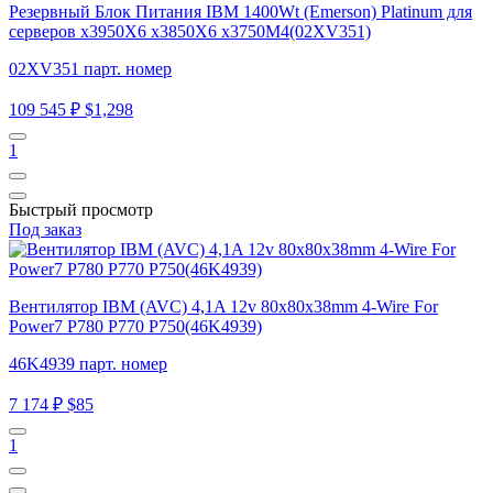
Резервный Блок Питания IBM 1400Wt (Emerson) Platinum для
серверов x3950X6 x3850X6 x3750M4(02XV351)
02XV351 парт. номер
109 545 ₽
$1,298
1
Быстрый просмотр
Под заказ
Вентилятор IBM (AVC) 4,1A 12v 80x80x38mm 4-Wire For
Power7 P780 P770 P750(46K4939)
46K4939 парт. номер
7 174 ₽
$85
1