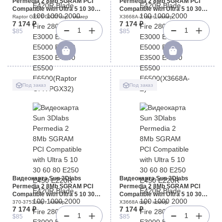
Permedia 2 8Mb SGRAM PCI
Permedia 2 8Mb SGRAM PCI
Compatible with Ultra 5 10 30
Compatible with Ultra 5 10 30
60 80 E250 E450 E220R E420R
60 80 E250 E450 E220R E420R
Raptor GFX PGX32 парт. номер
X3668A-Z парт. номер
7 174 ₽
7 174 ₽
Blade 100 1000 2000 Fire 280R
Blade 100 1000 2000 Fire 280R
1
1
$85
$85
V480 E3000 E4000 E5000
V480 E3000 E4000 E5000
E6000 E3500 E4500 E5500
E6000 E3500 E4500 E5500
E6500(Raptor GFX PGX32)
E6500(X3668A-Z)
Под заказ
Под заказ
Видеокарта Sun 3Dlabs
Видеокарта Sun 3Dlabs
Permedia 2 8Mb SGRAM PCI
Permedia 2 8Mb SGRAM PCI
Compatible with Ultra 5 10 30
Compatible with Ultra 5 10 30
60 80 E250 E450 E220R E420R
60 80 E250 E450 E220R E420R
370-3753 парт. номер
X3668A парт. номер
7 174 ₽
7 174 ₽
Blade 100 1000 2000 Fire 280R
Blade 100 1000 2000 Fire 280R
1
1
$85
$85
V480 E3000 E4000 E5000
V480 E3000 E4000 E5000