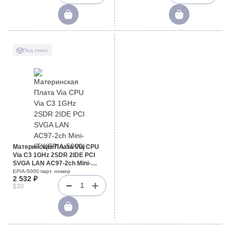
Под заказ
Материнская Плата Via CPU
Via C3 1GHz 2SDR 2IDE PCI
SVGA LAN AC97-2ch Mini-
ITX(EPIA-5000)
EPIA-5000 парт. номер
2 532 ₽
1
$30