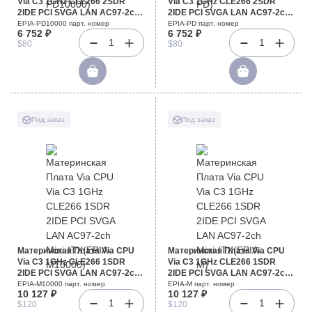
Via C3 1GHz CLE266 2SDR
Via C3 1GHz CLE266 2SDR
2IDE PCI SVGA LAN AC97-2ch
2IDE PCI SVGA LAN AC97-2ch
Mini-ITX(EPIA-PD10000)
Mini-ITX(EPIA-PD)
EPIA-PD10000 парт. номер
EPIA-PD парт. номер
6 752 ₽
6 752 ₽
1
1
$80
$80
Под заказ
Под заказ
Материнская Плата Via CPU
Материнская Плата Via CPU
Via C3 1GHz CLE266 1SDR
Via C3 1GHz CLE266 1SDR
2IDE PCI SVGA LAN AC97-2ch
2IDE PCI SVGA LAN AC97-2ch
Mini-ITX(EPIA-M10000)
Mini-ITX(EPIA-M)
EPIA-M10000 парт. номер
EPIA-M парт. номер
10 127 ₽
10 127 ₽
1
1
$120
$120