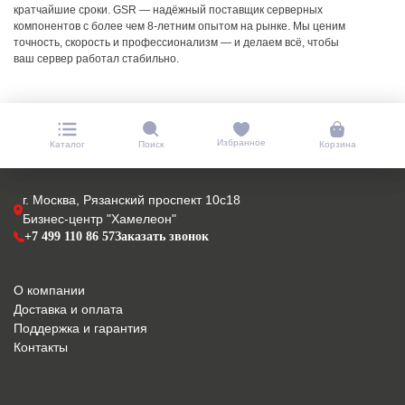
кратчайшие сроки.
GSR — надёжный поставщик серверных
компонентов с более чем 8-летним опытом на рынке. Мы ценим
точность, скорость и профессионализм — и делаем всё, чтобы
ваш сервер работал стабильно.
Избранное
Каталог
Поиск
Корзина
г. Москва, Рязанский проспект 10с18
Бизнес-центр "Хамелеон"
+7 499 110 86 57
Заказать звонок
О компании
Доставка и оплата
Поддержка и гарантия
Контакты