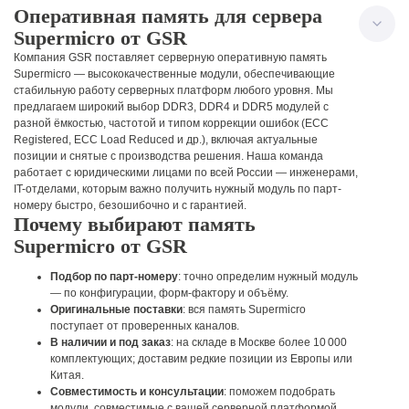
Оперативная память для сервера
Supermicro от GSR
Компания GSR поставляет серверную оперативную память
Supermicro — высококачественные модули, обеспечивающие
стабильную работу серверных платформ любого уровня. Мы
предлагаем широкий выбор DDR3, DDR4 и DDR5 модулей с
разной ёмкостью, частотой и типом коррекции ошибок (ECC
Registered, ECC Load Reduced и др.), включая актуальные
позиции и снятые с производства решения.
Наша команда
работает с юридическими лицами по всей России — инженерами,
IT-отделами, которым важно получить нужный модуль по парт-
номеру быстро, безошибочно и с гарантией.
Почему выбирают память
Supermicro от GSR
Подбор по парт-номеру
: точно определим нужный модуль
— по конфигурации, форм-фактору и объёму.
Оригинальные поставки
: вся память Supermicro
поступает от проверенных каналов.
В наличии и под заказ
: на складе в Москве более 10 000
комплектующих; доставим редкие позиции из Европы или
Китая.
Совместимость и консультации
: поможем подобрать
модули, совместимые с вашей серверной платформой.