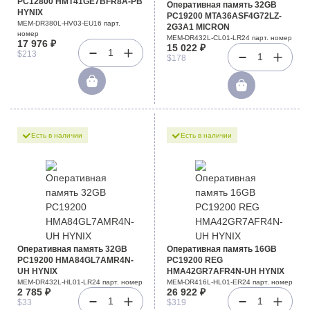
PC12800 HMT41GE7BFR8A-PB
Оперативная память 32GB
HYNIX
PC19200 MTA36ASF4G72LZ-
MEM-DR380L-HV03-EU16 парт.
2G3A1 MICRON
номер
MEM-DR432L-CL01-LR24 парт. номер
17 976 ₽
15 022 ₽
1
$213
1
$178
Есть в наличии
Есть в наличии
Оперативная память 32GB
Оперативная память 16GB
PC19200 HMA84GL7AMR4N-
PC19200 REG
UH HYNIX
HMA42GR7AFR4N-UH HYNIX
MEM-DR432L-HL01-LR24 парт. номер
MEM-DR416L-HL01-ER24 парт. номер
2 785 ₽
26 922 ₽
1
1
$33
$319