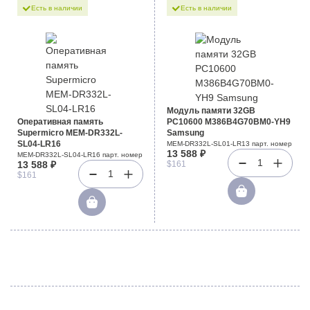
Есть в наличии
Есть в наличии
Модуль памяти 32GB
Оперативная память
PC10600 M386B4G70BM0-YH9
Supermicro MEM-DR332L-
Samsung
SL04-LR16
MEM-DR332L-SL01-LR13 парт. номер
13 588 ₽
MEM-DR332L-SL04-LR16 парт. номер
1
13 588 ₽
$161
1
$161