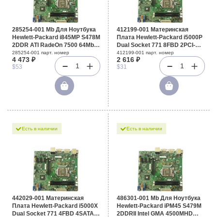
285254-001 Mb Для Ноутбука
412199-001 Материнская
Hewlett-Packard i845MP S478M
Плата Hewlett-Packard i5000P
2DDR ATI RadeOn 7500 64Mb
Dual Socket 771 8FBD 2PCI-
AD1886A LAN For Evo N800c
E8x SVGA 2GbLAN E-ATX
285254-001 парт. номер
412199-001 парт. номер
4 473 ₽
2 616 ₽
N800v N800w N1020v Presario
1333Mhz For DL360G5
1
1
$53
$31
2800 2801 2802 2804 2805
2806 2807 2808 2809 2810
2811 2812 2813 2814 2815
2816 2817 2818 2820 2821
Есть в наличии
Есть в наличии
442029-001 Материнская
486301-001 Mb Для Ноутбука
Плата Hewlett-Packard i5000X
Hewlett-Packard iPM45 S479M
Dual Socket 771 4FBD 4SATAII
2DDRII Intel GMA 4500MHD