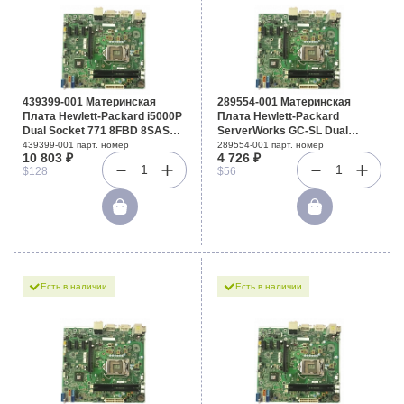
439399-001 Материнская
289554-001 Материнская
Плата Hewlett-Packard i5000P
Плата Hewlett-Packard
Dual Socket 771 8FBD 8SAS
ServerWorks GC-SL Dual
SATAII U100 3PCI-E8x 3PCI-X
Socket 604 6DualDDR
439399-001 парт. номер
289554-001 парт. номер
10 803 ₽
4 726 ₽
2GbLAN E-ATX 1333Mhz For
UW160SCSI U100 PCI-X Riser
1
1
$128
$56
ML350G5
2SCSI GbLAN Video ATX
400Mhz For DL380G3
Есть в наличии
Есть в наличии