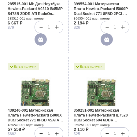
285515-001 Mb Для Ноутбука
399554-001 Материнская
Hewlett-Packard A0310 i845MP
Плата Hewlett-Packard i5000P
S478B 2DDR ATI RadeOn
Dual Socket 771 8FBD 2PCI-
9600Pro 32Mb AD1886A LAN
E8x SVGA 2GbLAN E-ATX
285515-001 парт. номер
399554-001 парт. номер
6 667 ₽
2 194 ₽
For Evo N1000c N1000v
1333Mhz For DL360G5
1
1
$79
$26
N1015v N1020v Presario 1500
1501 1502 1504 1505 1507
1508 1510 1511 1515 1522
1527
Есть в наличии
Есть в наличии
439240-001 Материнская
359251-001 Материнская
Плата Hewlett-Packard i5000X
Плата Hewlett-Packard iE7520
Dual Socket 771 8FBD 4SATAII
Dual Socket 604 6DDR
U100 2PCI-E16x 2PCI-E8x 2PCI
UW320SCSI U100 PCI-E8x
439240-001 парт. номер
359251-001 парт. номер
57 558 ₽
2 110 ₽
AC97 GbLAN ATX 1333Mhz For
2SCSI Video E-ATX 800Mhz For
1
1
$682
$25
XW6600
DL380G4