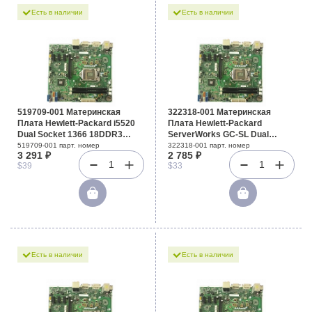
Есть в наличии
Есть в наличии
519709-001 Материнская
322318-001 Материнская
Плата Hewlett-Packard i5520
Плата Hewlett-Packard
Dual Socket 1366 18DDR3
ServerWorks GC-SL Dual
6SATAII PCI-E16x 2.0/Riser PCI-
Socket 604 4DDR UW160SCSI
519709-001 парт. номер
322318-001 парт. номер
3 291 ₽
2 785 ₽
E8x SVGA 2xGbLAN E-ATX
U100 4PCI-X PCI 2SCSI GbLAN
1
1
$39
$33
6400Mhz 1U For DL160G6
Video E-ATX 533Mhz For
SL160zG6
ML350G3
Есть в наличии
Есть в наличии