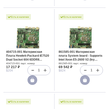
Есть в наличии
Есть в наличии
404715-001 Материнская
861585-001 Материнская
Плата Hewlett-Packard iE7520
плата System board - Supports
Dual Socket 604 6DDRII
Intel Xeon E5-2600 V2 (Ivy
UW320SCSI U100 PCI-E8x
Bridge) and E5-2600 (Sandy
404715-001 парт. номер
861585-001 парт. номер
17 217 ₽
69 542 ₽
2SCSI Video E-ATX 800Mhz For
Bridge)
1
1
$204
$824
DL380G4p
Есть в наличии
Есть в наличии