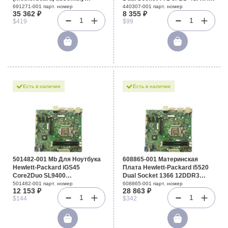
Includes processor cage and
U100 2PCI-E16x 2PCI-E8x 2PCI
691271-001 парт. номер
440307-001 парт. номер
35 362 ₽
8 355 ₽
subpan для DL385p G8
AC97 GbLAN ATX 1333Mhz For
1
1
$419
$99
XW6600
Есть в наличии
Есть в наличии
501482-001 Mb Для Ноутбука
608865-001 Материнская
Hewlett-Packard iGS45
Плата Hewlett-Packard i5520
Core2Duo SL9400
Dual Socket 1366 12DDR3
1866Mhz/1066/6M 2DDRII AC97
6SATAII 2PCI-E16x 2.0/Riser
501482-001 парт. номер
608865-001 парт. номер
12 153 ₽
28 863 ₽
LAN1000 IE1394 SD For
PCI-E4x SVGA 2xGbLAN E-ATX
1
1
$144
$342
EliteBook 2730p
6400Mhz 2U For DL180G6