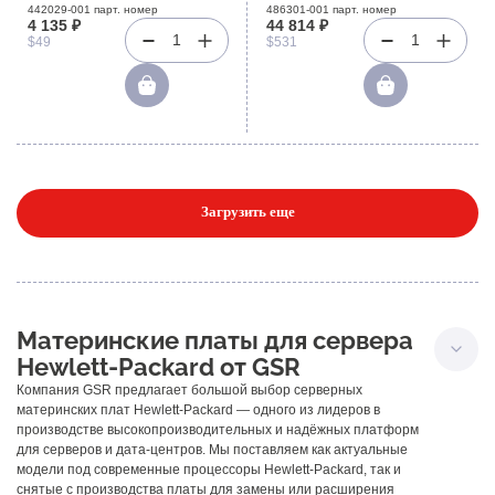
U100 2PCI-E16x 2PCI-E8x 2PCI
256Mb AD1984A LAN1000
442029-001 парт. номер
486301-001 парт. номер
4 135 ₽
44 814 ₽
AC97 GbLAN ATX 1066Mhz For
IE1394 For EliteBook 6930p
1
1
$49
$531
XW6400
Загрузить еще
Материнские платы для сервера
Hewlett-Packard от GSR
Компания GSR предлагает большой выбор серверных
материнских плат Hewlett-Packard — одного из лидеров в
производстве высокопроизводительных и надёжных платформ
для серверов и дата-центров. Мы поставляем как актуальные
модели под современные процессоры Hewlett-Packard, так и
снятые с производства платы для замены или расширения