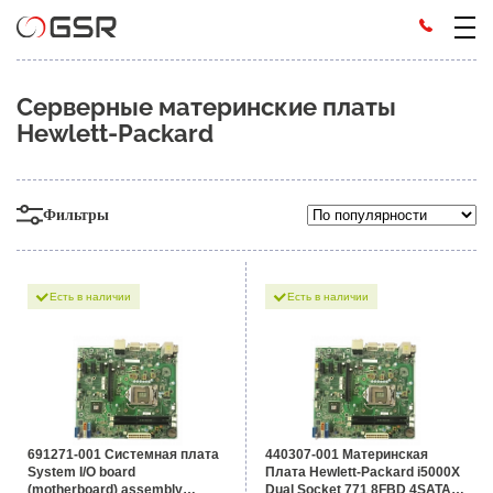
Серверные материнские платы
Hewlett-Packard
Фильтры
Есть в наличии
Есть в наличии
691271-001 Системная плата
440307-001 Материнская
System I/O board
Плата Hewlett-Packard i5000X
(motherboard) assembly
Dual Socket 771 8FBD 4SATAII