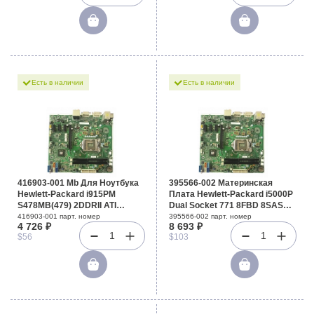
Есть в наличии
Есть в наличии
416903-001 Mb Для Ноутбука
395566-002 Материнская
Hewlett-Packard i915PM
Плата Hewlett-Packard i5000P
S478MB(479) 2DDRII ATI
Dual Socket 771 8FBD 8SAS
RadeOn X600 64Mb AD1981B
SATAII U100 3PCI-E8x 3PCI-X
416903-001 парт. номер
395566-002 парт. номер
4 726 ₽
8 693 ₽
LAN1000 IE1394 For nc8230
2GbLAN E-ATX 1333Mhz For
1
1
$56
$103
nw8240 nx8220
ML350G5