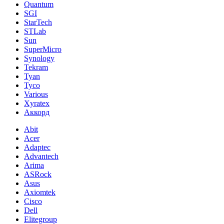
Quantum
SGI
StarTech
STLab
Sun
SuperMicro
Synology
Tekram
Tyan
Tyco
Various
Xyratex
Аккорд
Abit
Acer
Adaptec
Advantech
Arima
ASRock
Asus
Axiomtek
Cisco
Dell
Elitegroup