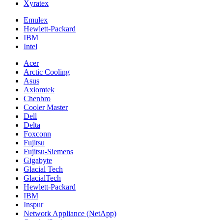
Xyratex
Emulex
Hewlett-Packard
IBM
Intel
Acer
Arctic Cooling
Asus
Axiomtek
Chenbro
Cooler Master
Dell
Delta
Foxconn
Fujitsu
Fujitsu-Siemens
Gigabyte
Glacial Tech
GlacialTech
Hewlett-Packard
IBM
Inspur
Network Appliance (NetApp)