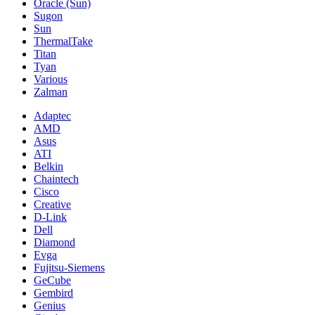
Oracle (Sun)
Sugon
Sun
ThermalTake
Titan
Tyan
Various
Zalman
Adaptec
AMD
Asus
ATI
Belkin
Chaintech
Cisco
Creative
D-Link
Dell
Diamond
Evga
Fujitsu-Siemens
GeCube
Gembird
Genius