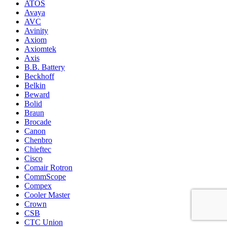
ATOS
Avaya
AVC
Avinity
Axiom
Axiomtek
Axis
B.B. Battery
Beckhoff
Belkin
Beward
Bolid
Braun
Brocade
Canon
Chenbro
Chieftec
Cisco
Comair Rotron
CommScope
Compex
Cooler Master
Crown
CSB
CTC Union