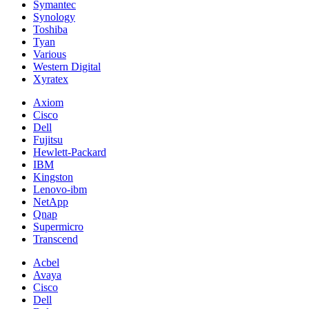
Symantec
Synology
Toshiba
Tyan
Various
Western Digital
Xyratex
Axiom
Cisco
Dell
Fujitsu
Hewlett-Packard
IBM
Kingston
Lenovo-ibm
NetApp
Qnap
Supermicro
Transcend
Acbel
Avaya
Cisco
Dell