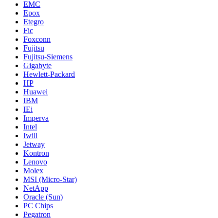
EMC
Epox
Etegro
Fic
Foxconn
Fujitsu
Fujitsu-Siemens
Gigabyte
Hewlett-Packard
HP
Huawei
IBM
IEi
Imperva
Intel
Iwill
Jetway
Kontron
Lenovo
Molex
MSI (Micro-Star)
NetApp
Oracle (Sun)
PC Chips
Pegatron