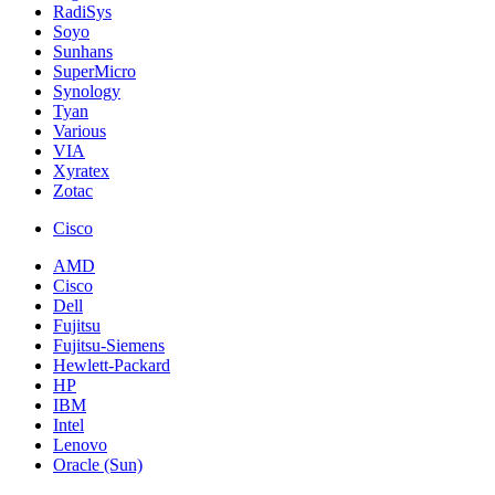
RadiSys
Soyo
Sunhans
SuperMicro
Synology
Tyan
Various
VIA
Xyratex
Zotac
Cisco
AMD
Cisco
Dell
Fujitsu
Fujitsu-Siemens
Hewlett-Packard
HP
IBM
Intel
Lenovo
Oracle (Sun)