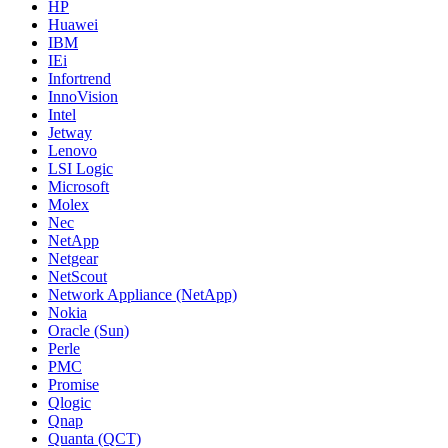
HP
Huawei
IBM
IEi
Infortrend
InnoVision
Intel
Jetway
Lenovo
LSI Logic
Microsoft
Molex
Nec
NetApp
Netgear
NetScout
Network Appliance (NetApp)
Nokia
Oracle (Sun)
Perle
PMC
Promise
Qlogic
Qnap
Quanta (QCT)