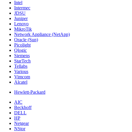
Intel
Intermec
JDSU
Juniper
Lenovo
MikroTik
Network Appliance (NetApp)
Oracle (Sun)
Picolight
Qlogic
Siemens
StarTech
Tellabs
Various
Vimcom
Alcatel
Hewlett-Packard
AIC
Beckhoff
DELL
HP
Netgear
NStor