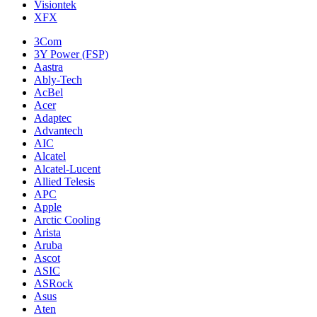
Visiontek
XFX
3Com
3Y Power (FSP)
Aastra
Ably-Tech
AcBel
Acer
Adaptec
Advantech
AIC
Alcatel
Alcatel-Lucent
Allied Telesis
APC
Apple
Arctic Cooling
Arista
Aruba
Ascot
ASIC
ASRock
Asus
Aten