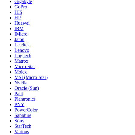
Gigabyte
GoPro
HIS
HP
Huawei
IBM
IMicro
Jaton
Leadtek
Lenovo
Logitech
Matrox
Micro-Star
Molex
MSI (Micro-Star)
Nvidia
Oracle (Sun)
Palit
Plantronics
PNY
PowerColor
Sapphire
Sony
StarTech
Various