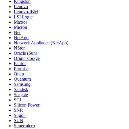
Kingston
Lenovo
Lenovo-IBM
LSI Logic
Maxtor
Micron
Nec
NetApp
Network Appliance (NetApp)
NStor
Oracle (Sun)
Origin storage
Patriot
Promise
Qnap
Quantum
Samsung
Sandisk
Seagate
SGI
Silicon Power
SNR
Sugon
SUN
Supermicro