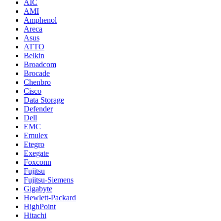
AIC
AMI
Amphenol
Areca
Asus
ATTO
Belkin
Broadcom
Brocade
Chenbro
Cisco
Data Storage
Defender
Dell
EMC
Emulex
Etegro
Exegate
Foxconn
Fujitsu
Fujitsu-Siemens
Gigabyte
Hewlett-Packard
HighPoint
Hitachi