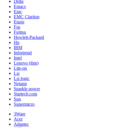
Delta
Emacs
Emc
EMC Clariion
Etasis
Fsp
Fujitsu
Hewlett-Packard
Hp
IBM
Infortrend
Intel
Lenovo (ibm)
Lite-on
Lsi
Lsi logic
Netapp
Sparkle power
Startech.com
Sun
Supermicro
3Ware
Acer
Adaptec