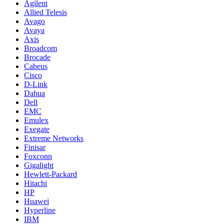
Agilent
Allied Telesis
Avago
Avaya
Axis
Broadcom
Brocade
Cabeus
Cisco
D-Link
Dahua
Dell
EMC
Emulex
Exegate
Extreme Networks
Finisar
Foxconn
Gigalight
Hewlett-Packard
Hitachi
HP
Huawei
Hyperline
IBM