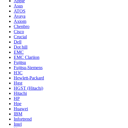
Apple
Asus
ATOS
Avaya
Axiom
Chenbro
Cisco
Crucial
Dell
Dot hill
EMC
EMC Clariion
Fujitsu
Fujitsu-Siemens
H3C
Hewlett-Packard
Hgst
HGST (Hitachi)
Hitachi
HP
Hpe
Huawei
IBM
Infortrend
Intel