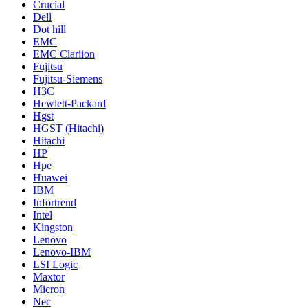
Crucial
Dell
Dot hill
EMC
EMC Clariion
Fujitsu
Fujitsu-Siemens
H3C
Hewlett-Packard
Hgst
HGST (Hitachi)
Hitachi
HP
Hpe
Huawei
IBM
Infortrend
Intel
Kingston
Lenovo
Lenovo-IBM
LSI Logic
Maxtor
Micron
Nec