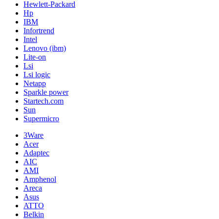
Hewlett-Packard
Hp
IBM
Infortrend
Intel
Lenovo (ibm)
Lite-on
Lsi
Lsi logic
Netapp
Sparkle power
Startech.com
Sun
Supermicro
3Ware
Acer
Adaptec
AIC
AMI
Amphenol
Areca
Asus
ATTO
Belkin