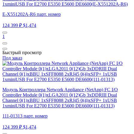
1xminiUSB For E2700 E5350 E5600 DE6600(E-X551202A-R6)
E-X551202A-R6 парт. номер
124 399 ₽
$1,474
1
Быстрый просмотр
Под заказ
Модуль Контроллера Network Appliance (NetApp) FC I/O
Controller Module 0(1)xLGA2011 0(12)Gb 3xDDRIII Dual
Channel 0(1)xBBU 1xSFF8088 2xRJ45 0(4)xSFP+ 1xUSB
1xminiUSB For E2700 E5350 E5600 DE6600(111-01313)
111-01313 парт. номер
124 399 ₽
$1,474