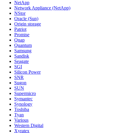
NetApp
Network Appliance (NetApp)
NStor
Oracle (Sun)
Origin storage
Patriot
Promise
Qnap
Quantum
Samsung
Sandisk
Seagate
SGI
Silicon Power
SNR
Sugon
SUN
Supermicro
Symantec
Synology
Toshiba
Tyan
Various
Western Digital
Xyratex