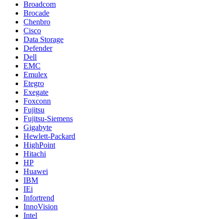
Broadcom
Brocade
Chenbro
Cisco
Data Storage
Defender
Dell
EMC
Emulex
Etegro
Exegate
Foxconn
Fujitsu
Fujitsu-Siemens
Gigabyte
Hewlett-Packard
HighPoint
Hitachi
HP
Huawei
IBM
IEi
Infortrend
InnoVision
Intel