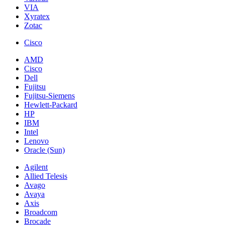
VIA
Xyratex
Zotac
Cisco
AMD
Cisco
Dell
Fujitsu
Fujitsu-Siemens
Hewlett-Packard
HP
IBM
Intel
Lenovo
Oracle (Sun)
Agilent
Allied Telesis
Avago
Avaya
Axis
Broadcom
Brocade