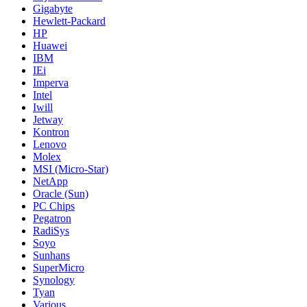
Gigabyte
Hewlett-Packard
HP
Huawei
IBM
IEi
Imperva
Intel
Iwill
Jetway
Kontron
Lenovo
Molex
MSI (Micro-Star)
NetApp
Oracle (Sun)
PC Chips
Pegatron
RadiSys
Soyo
Sunhans
SuperMicro
Synology
Tyan
Various