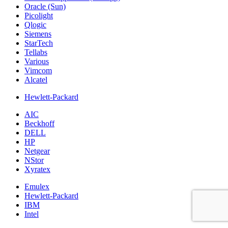
Oracle (Sun)
Picolight
Qlogic
Siemens
StarTech
Tellabs
Various
Vimcom
Alcatel
Hewlett-Packard
AIC
Beckhoff
DELL
HP
Netgear
NStor
Xyratex
Emulex
Hewlett-Packard
IBM
Intel