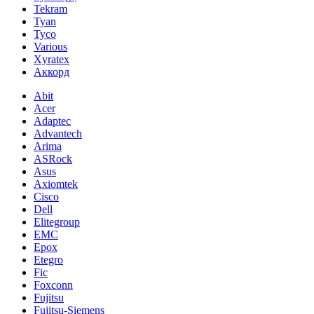
Tekram
Tyan
Tyco
Various
Xyratex
Аккорд
Abit
Acer
Adaptec
Advantech
Arima
ASRock
Asus
Axiomtek
Cisco
Dell
Elitegroup
EMC
Epox
Etegro
Fic
Foxconn
Fujitsu
Fujitsu-Siemens