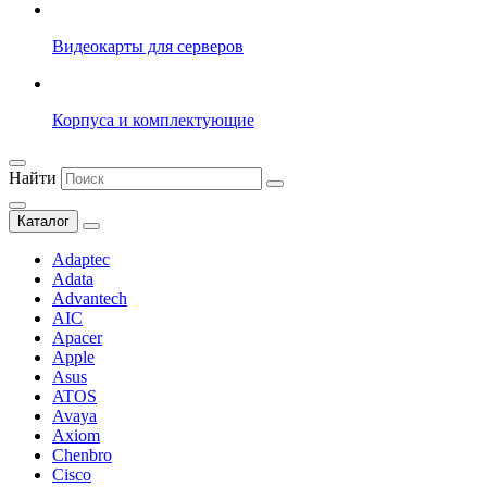
Видеокарты для серверов
Корпуса и комплектующие
Найти
Каталог
Adaptec
Adata
Advantech
AIC
Apacer
Apple
Asus
ATOS
Avaya
Axiom
Chenbro
Cisco