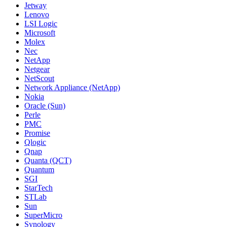
Jetway
Lenovo
LSI Logic
Microsoft
Molex
Nec
NetApp
Netgear
NetScout
Network Appliance (NetApp)
Nokia
Oracle (Sun)
Perle
PMC
Promise
Qlogic
Qnap
Quanta (QCT)
Quantum
SGI
StarTech
STLab
Sun
SuperMicro
Synology