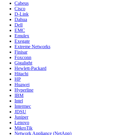
Cabeus
Cisco
D-Link
Dahua
Dell
EMC
Emulex
Exegate
Extreme Networks
Finisar
Foxconn
Gigalight
Hewlett-Packard
Hitachi
HP
Huawei
Hyperline
IBM
Intel
Intermec
JDSU
Juniper
Lenovo
MikroTik
Network Appliance (NetApp)