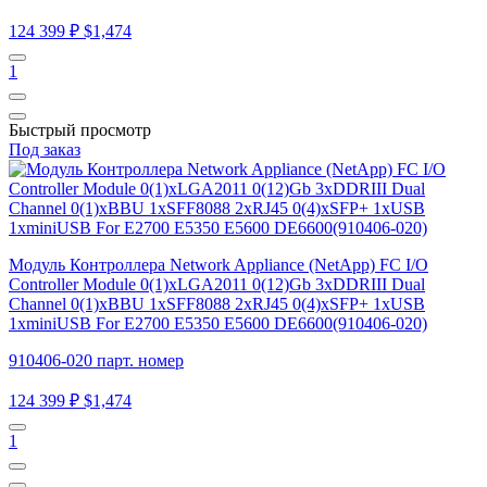
124 399 ₽
$1,474
1
Быстрый просмотр
Под заказ
Модуль Контроллера Network Appliance (NetApp) FC I/O
Controller Module 0(1)xLGA2011 0(12)Gb 3xDDRIII Dual
Channel 0(1)xBBU 1xSFF8088 2xRJ45 0(4)xSFP+ 1xUSB
1xminiUSB For E2700 E5350 E5600 DE6600(910406-020)
910406-020 парт. номер
124 399 ₽
$1,474
1