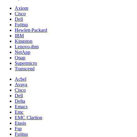
Axiom
Cisco
Dell
Fujitsu
Hewlett-Packard
IBM
Kingston
Lenovo-ibm
NetApp
Qnap
Supermicro
Transcend
Acbel
Avaya
Cisco
Dell
Delta
Emacs
Emc
EMC Clariion
Etasis
Fsp
Fujitsu