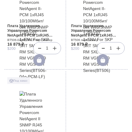
Плата Удаленного
Плата Удаленного
Управления Powercom
Управления Powercom
NetAgent II-PCM 1xRJ45
NetAgent II-PCM 1xRJ45
10/100Мбит/сек Web/SNMP
10/100Мбит/сек Web/SNMP
BT506-04g-PCM-LF парт. номер
BT506 парт. номер
16 879 ₽
16 879 ₽
1xRS232 1xENV For SKP SRT
1xRS232 1xENV For SKP SRT
1
1
$200
$200
SMK SMK RM SXL SXL RM VGD
SMK SMK RM SXL SXL RM VGD
VGD RM VGS VRT
VGD RM VGS VRT
Series(BT506-04g-PCM-LF)
Series(BT506)
Под заказ