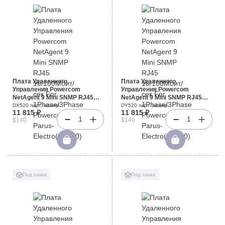
Плата Удаленного
Плата Удаленного
Управления Powercom
Управления Powercom
NetAgent 9 Mini SNMP RJ45
NetAgent 9 Mini SNMP RJ45
10/100Мбит/сек For
10/100Мбит/сек For
DX520 парт. номер
DY520 парт. номер
11 815 ₽
11 815 ₽
1Phase/3Phase Powercom
1Phase/3Phase Powercom
1
1
$140
$140
Parus-Electro(DX520)
Parus-Electro(DY520)
Под заказ
Под заказ