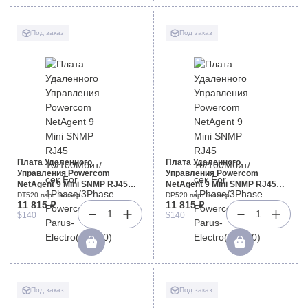
Под заказ
Под заказ
Плата Удаленного
Плата Удаленного
Управления Powercom
Управления Powercom
NetAgent 9 Mini SNMP RJ45
NetAgent 9 Mini SNMP RJ45
10/100Мбит/сек For
10/100Мбит/сек For
DT520 парт. номер
DP520 парт. номер
11 815 ₽
11 815 ₽
1Phase/3Phase Powercom
1Phase/3Phase Powercom
1
1
$140
$140
Parus-Electro(DT520)
Parus-Electro(DP520)
Под заказ
Под заказ