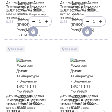
Датчик Powercom Датчик
Датчик Powercom Датчик
Температуры и Влажности
Температуры и Влажности
1xRJ45 1,75m For SNMP
1xRJ45 1,75m For SNMP
NetAgent (DA807) 1-Port SNMP
NetAgent (DA807) 1-Port SNMP
ME-PK-621C-01G-LF парт. номер
PK621C парт. номер
11 393 ₽
11 393 ₽
NetAgent II (BY506) 3-
NetAgent II (BY506) 3-
1
1
$135
$135
Ports(ME-PK-621C-01G-LF)
Ports(PK621C)
Под заказ
Под заказ
Датчик Powercom Датчик
Датчик Powercom Датчик
Температуры и Влажности
Температуры и Влажности
1xRJ45 1,75m For SNMP
1xRJ45 1,75m For SNMP
NetAgent (DA807) 1-Port SNMP
NetAgent (DA807) 1-Port SNMP
NetFeeler II парт. номер
ME-PK-621 парт. номер
11 393 ₽
11 393 ₽