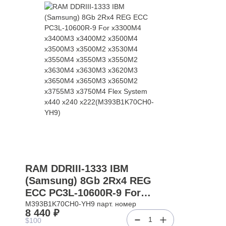
RAM DDRIII-1333 IBM
(Samsung) 8Gb 2Rx4 REG
ECC PC3L-10600R-9 For
x3300M4 x3400M3 x3400M2
M393B1K70CH0-YH9 парт. номер
8 440 ₽
x3500M4 x3500M3 x3500M2
1
$100