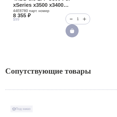
xSeries x3500 x3400
x3200(44E8780)
44E8780 парт. номер
8 355 ₽
1
$99
Сопутствующие товары
Под заказ