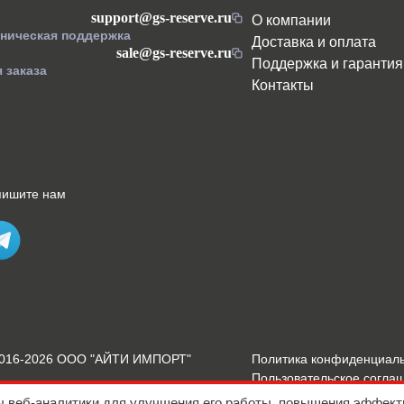
support@gs-reserve.ru
О компании
хническая поддержка
Доставка и оплата
sale@gs-reserve.ru
Поддержка и гарантия
 заказа
Контакты
пишите нам
2016-2026 ООО "АЙТИ ИМПОРТ"
Политика конфиденциал
Пользовательское согла
Подробнее о Cookies
ы веб-аналитики для улучшения его работы, повышения эффект