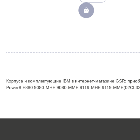
x3530M4 x3550M4 x3550M3
x3550M2 x3630M4 x3630M3
x3620M3 x3650M4 x3650M3
x3650M2 x3755M3 x3750M4
Flex System x440 x240
x222(M393B1K70CH0-YH9)
Корпуса и комплектующие IBM в интернет-магазине GSR: приобр
Power8 E880 9080-MHE 9080-MME 9119-MHE 9119-MME(02CL330) 