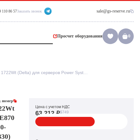
sale@gs-reserve.ru
9 110 86 57
Заказать звонок
Просчет оборудования
0
Резервный Блок Питания IBM 1722Wt (Delta) для серверов Power System E870 Pseries Power8 E880 9080-MHE 9080-MME 9119-MHE 9119-MME(02CL330)
. номер
22Wt
Цена с учетом НДС
63 212 ₽
$749
 E870
0-
30)