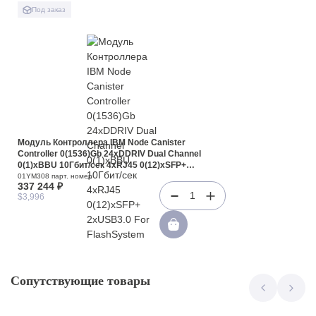
Под заказ
Модуль Контроллера IBM Node Canister
Controller 0(1536)Gb 24xDDRIV Dual Channel
0(1)xBBU 10Гбит/сек 4xRJ45 0(12)xSFP+
2xUSB3.0 For FlashSystem 9110 V7000 G3 2076-
01YM308 парт. номер
337 244 ₽
724(01YM308)
1
$3,996
Сопутствующие товары