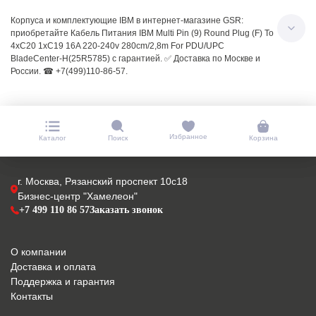
Корпуса и комплектующие IBM в интернет-магазине GSR:
приобретайте Кабель Питания IBM Multi Pin (9) Round Plug (F) To
4xC20 1xC19 16A 220-240v 280cm/2,8m For PDU/UPC
BladeCenter-H(25R5785) с гарантией. ✅ Доставка по Москве и
России. ☎ +7(499)110-86-57.
Избранное
Каталог
Поиск
Корзина
г. Москва, Рязанский проспект 10с18
Бизнес-центр "Хамелеон"
+7 499 110 86 57
Заказать звонок
О компании
Доставка и оплата
Поддержка и гарантия
Контакты