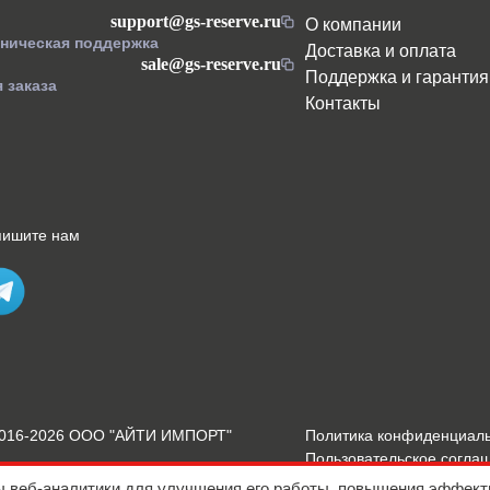
support@gs-reserve.ru
О компании
хническая поддержка
Доставка и оплата
sale@gs-reserve.ru
Поддержка и гарантия
 заказа
Контакты
пишите нам
2016-2026 ООО "АЙТИ ИМПОРТ"
Политика конфиденциал
Пользовательское согла
Подробнее о Cookies
ы веб-аналитики для улучшения его работы, повышения эффект