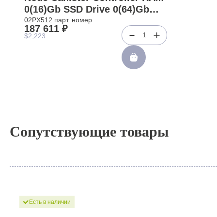
0(16)Gb SSD Drive 0(64)Gb
Dual Channel 0(1)xBBU 12G
02PX512 парт. номер
187 611 ₽
3xSFF-8644 2xRJ45 0(4)xSFP+
1
$2,223
1xUSB For Storwize V5000 G3
V5030 V5030F 2078-ACHD
2078-324(02PX512)
Сопутствующие товары
Есть в наличии