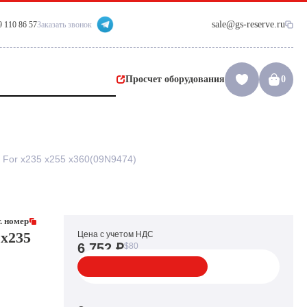
sale@gs-reserve.ru
9 110 86 57
Заказать звонок
Просчет оборудования
0
For x235 x255 x360(09N9474)
. номер
x235
Цена с учетом НДС
6 752 ₽
$80