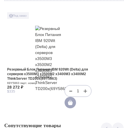
Под заказ
Резервный Блок Питания IBM 920Wt (Delta) для
серверов x3500M3 x3500M2 x3400M3 x3400M2
ThinkServer TD200x(69Y5863)
69Y5863 парт. номер
28 272 ₽
1
$335
Сопутствующие товары