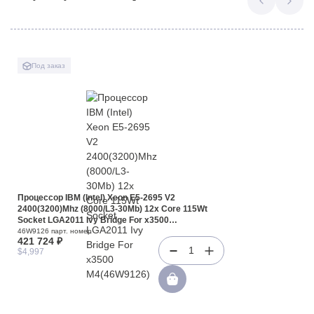
Под заказ
Процессор IBM (Intel) Xeon E5-2695 V2
2400(3200)Mhz (8000/L3-30Mb) 12x Core 115Wt
Socket LGA2011 Ivy Bridge For x3500
M4(46W9126)
46W9126 парт. номер
421 724 ₽
1
$4,997