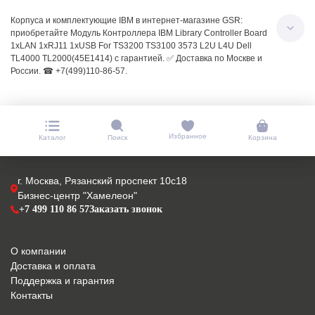
Корпуса и комплектующие IBM в интернет-магазине GSR:
приобретайте Модуль Контроллера IBM Library Controller Board
1xLAN 1xRJ11 1xUSB For TS3200 TS3100 3573 L2U L4U Dell
TL4000 TL2000(45E1414) с гарантией. ✅ Доставка по Москве и
России. ☎ +7(499)110-86-57.
Избранное
Каталог
Поиск
Корзина
г. Москва, Рязанский проспект 10с18
Бизнес-центр "Хамелеон"
+7 499 110 86 57
Заказать звонок
О компании
Доставка и оплата
Поддержка и гарантия
Контакты