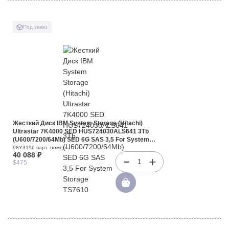
Под заказ
Жесткий Диск IBM System Storage (Hitachi)
Ultrastar 7K4000 SED HUS724030ALS641 3Tb
(U600/7200/64Mb) SED 6G SAS 3,5 For System
Storage TS7610 System Storage XIV(98Y3196)
98Y3196 парт. номер
40 088 ₽
1
$475