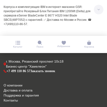
Корпуса и комплектующие IBM в интернет-магазине GSR:
приобретайте Резервный Блок Питания IBM 1200Wt (Delta) для
серверов eServer BladeCenter E 8677 HS20 Intel Blade
SBCE(48P7052) с гарантией. ✅ Доставка по Москве и России. ☎
+7(499)110-86-57.
Избранное
Каталог
Поиск
Корзина
г. Москва, Рязанский проспект 10с18
Бизнес-центр "Хамелеон"
+7 499 110 86 57
Заказать звонок
О компании
Доставка и оплата
Поддержка и гарантия
Контакты