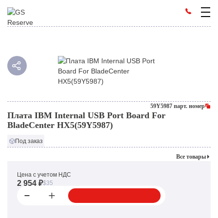
59Y5987 парт. номер
Плата IBM Internal USB Port Board For
BladeCenter HX5(59Y5987)
Под заказ
Все товары
Цена с учетом НДС
2 954 ₽
$35