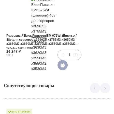
Резервный Блок Питания IBM 675Wt (Emerson)
48v для серверов x3690X5 x3755M3 x3650M3
x3650M2 x3630M3 x3620M3 x3550M3 x3550M2
x3530M4 x3530M3(69Y1510)
69Y1510 парт. номер
26 247 ₽
1
$311
Сопутствующие товары
Есть в наличии