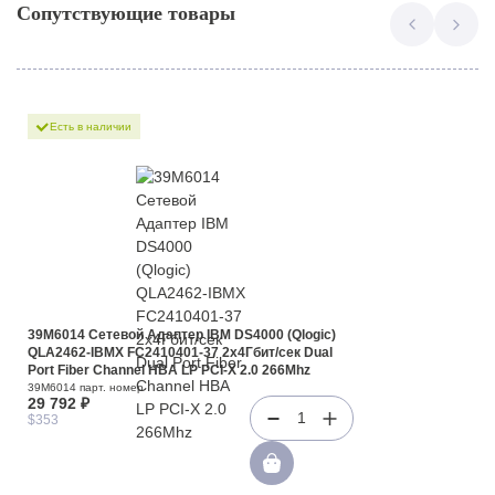
Сопутствующие товары
Есть в наличии
39M6014 Сетевой Адаптер IBM DS4000 (Qlogic)
QLA2462-IBMX FC2410401-37 2x4Гбит/сек Dual
Port Fiber Channel HBA LP PCI-X 2.0 266Mhz
39M6014 парт. номер
29 792 ₽
1
$353