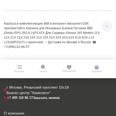
Корпуса и комплектующие IBM в интернет-магазине GSR:
приобретайте Корзина для Резервных Блоков Питания IBM
(Delta) RPS-350-9 2xPS ATX Для Сервера xSeries 345 Models 11X
12X 21X 22X 23X 24X 31X 32X 51X 52X 61X 62X K1X K2X L1X
L2X(49P2037) с гарантией. ✅ Доставка по Москве и России. ☎
+7(499)110-86-57.
Избранное
Каталог
Поиск
Корзина
г. Москва, Рязанский проспект 10с18
Бизнес-центр "Хамелеон"
+7 499 110 86 57
Заказать звонок
О компании