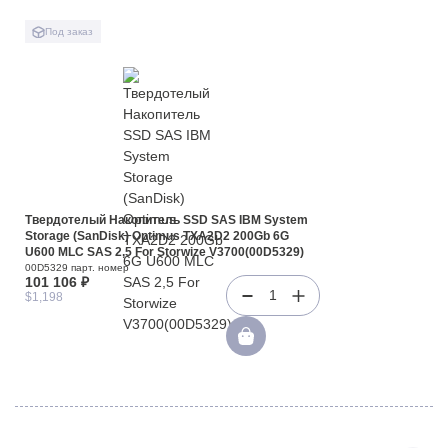
Под заказ
Твердотелый Накопитель SSD SAS IBM System
Storage (SanDisk) Optimus TXA2D2 200Gb 6G
U600 MLC SAS 2,5 For Storwize V3700(00D5329)
00D5329 парт. номер
101 106 ₽
1
$1,198