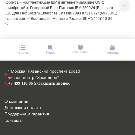
Корпуса и комплектующие IBM в интернет-магазине GSR:
приобретайте Резервный Блок Питания IBM 2500Wt (Emerson)
C20 Для Flex System Enterprise Chassis 7893 8721 8724(69Y5841)
с гарантией. ✅ Доставка по Москве и России. ☎ +7(499)110-86-
57.
Избранное
Каталог
Поиск
Корзина
г. Москва, Рязанский проспект 10с18
Бизнес-центр "Хамелеон"
+7 499 110 86 57
Заказать звонок
О компании
Доставка и оплата
Поддержка и гарантия
Контакты