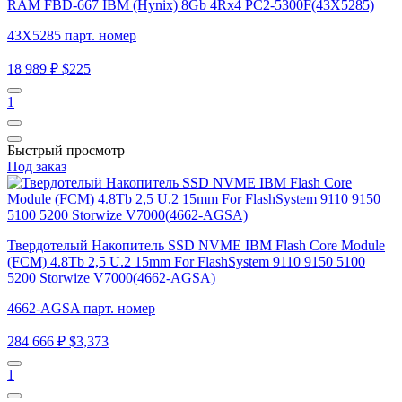
RAM FBD-667 IBM (Hynix) 8Gb 4Rx4 PC2-5300F(43X5285)
43X5285 парт. номер
18 989 ₽
$225
1
Быстрый просмотр
Под заказ
Твердотелый Накопитель SSD NVME IBM Flash Core Module
(FCM) 4.8Tb 2,5 U.2 15mm For FlashSystem 9110 9150 5100
5200 Storwize V7000(4662-AGSA)
4662-AGSA парт. номер
284 666 ₽
$3,373
1