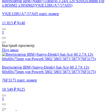
Вентилятор IBM (Nidec) UltraFlo 3,24A 12v 92x92x38mm For
x3850M2 x3950M2(V92E12BUA7-57A05)
V92E12BUA7-57A05 парт. номер
11 815 ₽
$140
1
Быстрый просмотр
Под заказ
Вентилятор IBM (Sanyo-Denki) San Ace 60 2.7A 12v
60x60x75mm для Power6 5802 5803 5873 5877(76F3175)
76F3175 парт. номер
10 549 ₽
$125
1