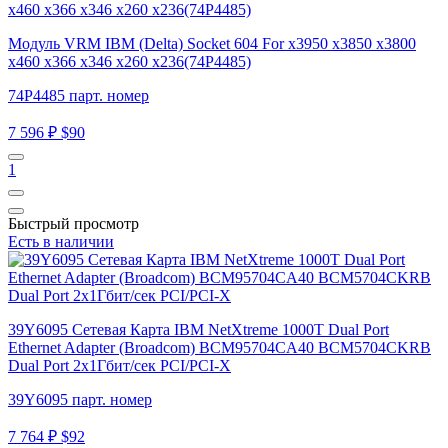
Модуль VRM IBM (Delta) Socket 604 For x3950 x3850 x3800
x460 x366 x346 x260 x236(74P4485)
74P4485 парт. номер
7 596 ₽
$90
1
Быстрый просмотр
Есть в наличии
39Y6095 Сетевая Карта IBM NetXtreme 1000T Dual Port
Ethernet Adapter (Broadcom) BCM95704CA40 BCM5704CKRB
Dual Port 2x1Гбит/сек PCI/PCI-X
39Y6095 парт. номер
7 764 ₽
$92