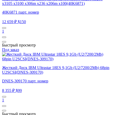
x3105 x3100 x306m x236 x206m x100(40K6871)
40K6871 парт. номер
12 659 ₽
$150
1
Быстрый просмотр
Под заказ
Жесткий Диск IBM Ultrastar 18ES 9,1Gb (U2/7200/2Mb) 68pin
U2SCSI(DNES-309170)
DNES-309170 парт. номер
8 355 ₽
$99
1
Быстрый просмотр