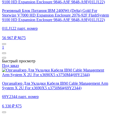
Резервный Блок Питания IBM 2400Wt (Delta) Gold For
Storwize V7000 HD Expansion Enclosure 2076-92F FlashSystem
9100 HD Expansion Enclosure 9846-A9F 9848-A9F(01LJ122)
01LJ122 парт. номер
56 967 ₽
$675
1
Быстрый просмотр
Под заказ
Органайзер Для Укладки Кабеля IBM Cable Management Arm
System X 2U For x3690X5 x3750M4(69Y2344)
69Y2344 парт. номер
6 330 ₽
$75