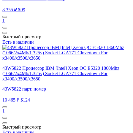
8 355 ₽
$99
1
Быстрый просмотр
Есть в наличии
43W5822 Процессор IBM [Intel] Xeon QC E5320 1860Mhz
(1066/2x4Mb/1.325v) Socket LGA771 Clovertown For
x3400/x3500/x3650
43W5822 парт. номер
10 465 ₽
$124
1
Быстрый просмотр
Есть в наличии