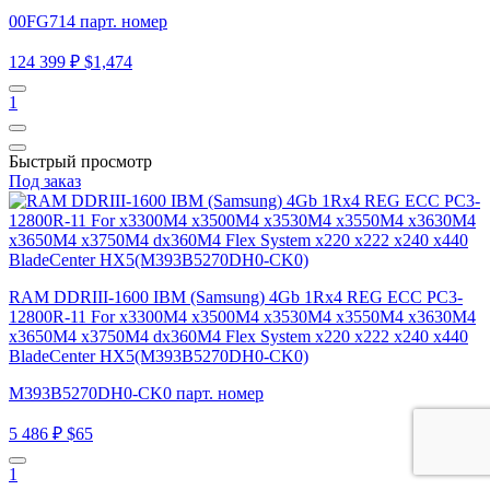
00FG714 парт. номер
124 399 ₽
$1,474
1
Быстрый просмотр
Под заказ
RAM DDRIII-1600 IBM (Samsung) 4Gb 1Rx4 REG ECC PC3-
12800R-11 For x3300M4 x3500M4 x3530M4 x3550M4 x3630M4
x3650M4 x3750M4 dx360M4 Flex System x220 x222 x240 x440
BladeCenter HX5(M393B5270DH0-CK0)
M393B5270DH0-CK0 парт. номер
5 486 ₽
$65
1