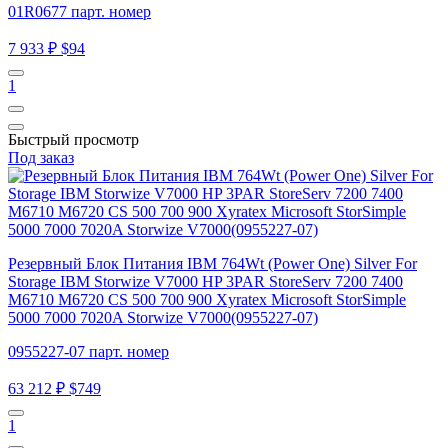
01R0677 парт. номер
7 933 ₽
$94
1
Быстрый просмотр
Под заказ
Резервный Блок Питания IBM 764Wt (Power One) Silver For
Storage IBM Storwize V7000 HP 3PAR StoreServ 7200 7400
M6710 M6720 CS 500 700 900 Xyratex Microsoft StorSimple
5000 7000 7020A Storwize V7000(0955227-07)
0955227-07 парт. номер
63 212 ₽
$749
1