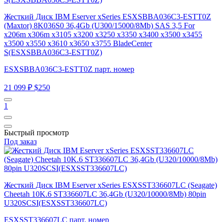
Жесткий Диск IBM Eserver xSeries ESXSBBA036C3-ESTT0Z
(Maxtor) 8K036S0 36,4Gb (U300/15000/8Mb) SAS 3,5 For
x206m x306m x3105 x3200 x3250 x3350 x3400 x3500 x3455
x3500 x3550 x3610 x3650 x3755 BladeCenter
S(ESXSBBA036C3-ESTT0Z)
ESXSBBA036C3-ESTT0Z парт. номер
21 099 ₽
$250
1
Быстрый просмотр
Под заказ
Жесткий Диск IBM Eserver xSeries ESXSST336607LC (Seagate)
Cheetah 10K.6 ST336607LC 36,4Gb (U320/10000/8Mb) 80pin
U320SCSI(ESXSST336607LC)
ESXSST336607LC парт. номер