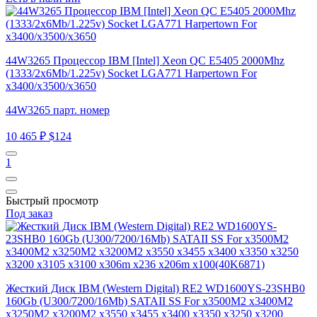
44W3265 Процессор IBM [Intel] Xeon QC E5405 2000Mhz
(1333/2x6Mb/1.225v) Socket LGA771 Harpertown For
x3400/x3500/x3650
44W3265 парт. номер
10 465 ₽
$124
1
Быстрый просмотр
Под заказ
Жесткий Диск IBM (Western Digital) RE2 WD1600YS-23SHB0
160Gb (U300/7200/16Mb) SATAII SS For x3500M2 x3400M2
x3250M2 x3200M2 x3550 x3455 x3400 x3350 x3250 x3200