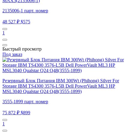
MAX5(2135006-1)
2135006-1 парт. номер
48 527 ₽
$575
1
Быстрый просмотр
Под заказ
Резервный Блок Питания IBM 300Wt (Phihong) Silver For
Storage IBM TS4300 3576-L5B Dell PowerVault ML3 HP
MSL3040 Qualstar Q24 Q48(3555-1899)
3555-1899 парт. номер
75 872 ₽
$899
1