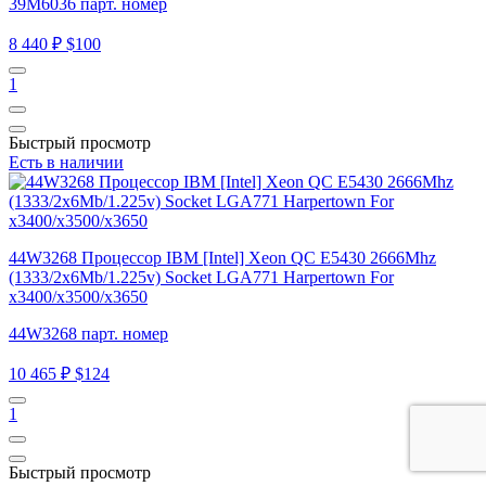
39M6036 парт. номер
8 440 ₽
$100
1
Быстрый просмотр
Есть в наличии
44W3268 Процессор IBM [Intel] Xeon QC E5430 2666Mhz
(1333/2x6Mb/1.225v) Socket LGA771 Harpertown For
x3400/x3500/x3650
44W3268 парт. номер
10 465 ₽
$124
1
Быстрый просмотр