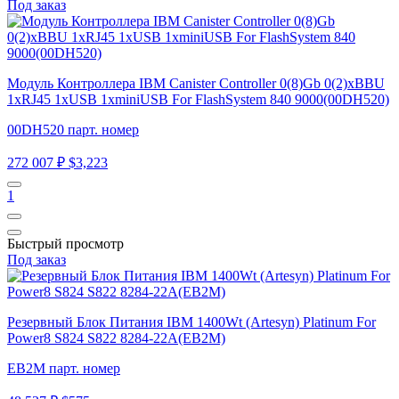
Под заказ
Модуль Контроллера IBM Canister Controller 0(8)Gb 0(2)xBBU
1xRJ45 1xUSB 1xminiUSB For FlashSystem 840 9000(00DH520)
00DH520 парт. номер
272 007 ₽
$3,223
1
Быстрый просмотр
Под заказ
Резервный Блок Питания IBM 1400Wt (Artesyn) Platinum For
Power8 S824 S822 8284-22A(EB2M)
EB2M парт. номер