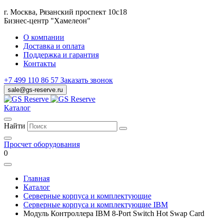
г. Москва, Рязанский проспект 10с18
Бизнес-центр "Хамелеон"
О компании
Доставка и оплата
Поддержка и гарантия
Контакты
+7 499 110 86 57
Заказать звонок
sale@gs-reserve.ru
Каталог
Найти
Просчет оборудования
0
Главная
Каталог
Серверные корпуса и комплектующие
Серверные корпуса и комплектующие IBM
Модуль Контроллера IBM 8-Port Switch Hot Swap Card