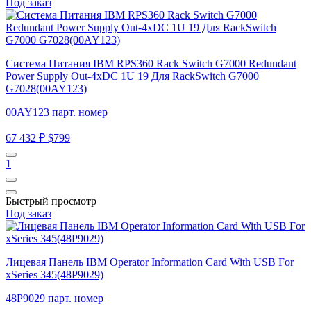
Под заказ
Система Питания IBM RPS360 Rack Switch G7000 Redundant
Power Supply Out-4xDC 1U 19 Для RackSwitch G7000
G7028(00AY123)
00AY123 парт. номер
67 432 ₽
$799
1
Быстрый просмотр
Под заказ
Лицевая Панель IBM Operator Information Card With USB For
xSeries 345(48P9029)
48P9029 парт. номер