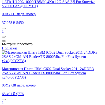
1.8Tb (U1200/10000/128Mb) 4Kn 12G SAS 2,5 For Storwize
V7000 Gen2(00RY111)
00RY111 парт. номер
37 978 ₽
$450
1
Быстрый просмотр
Под заказ
Материнская Плата IBM iC602 Dual Socket 2011 24DDR3
2SAS 2xGbLAN BladeATX 8000Mhz For Flex System
x240(00Y2738)
00Y2738 парт. номер
65 491 ₽
$776
1