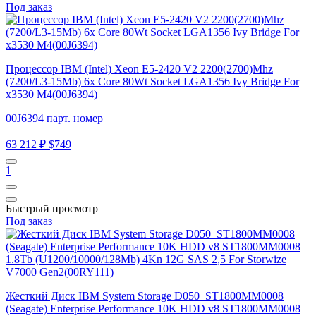
Под заказ
Процессор IBM (Intel) Xeon E5-2420 V2 2200(2700)Mhz
(7200/L3-15Mb) 6x Core 80Wt Socket LGA1356 Ivy Bridge For
x3530 M4(00J6394)
00J6394 парт. номер
63 212 ₽
$749
1
Быстрый просмотр
Под заказ
Жесткий Диск IBM System Storage D050_ST1800MM0008
(Seagate) Enterprise Performance 10K HDD v8 ST1800MM0008