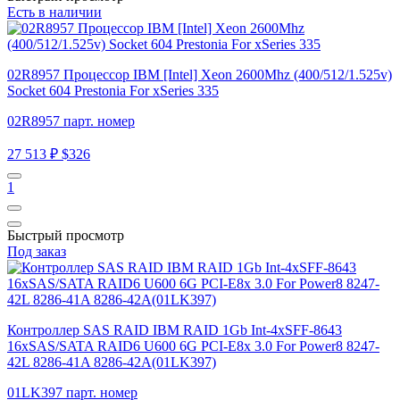
Есть в наличии
02R8957 Процессор IBM [Intel] Xeon 2600Mhz (400/512/1.525v)
Socket 604 Prestonia For xSeries 335
02R8957 парт. номер
27 513 ₽
$326
1
Быстрый просмотр
Под заказ
Контроллер SAS RAID IBM RAID 1Gb Int-4xSFF-8643
16xSAS/SATA RAID6 U600 6G PCI-E8x 3.0 For Power8 8247-
42L 8286-41A 8286-42A(01LK397)
01LK397 парт. номер