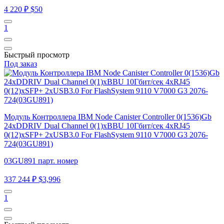
4 220 ₽
$50
1
Быстрый просмотр
Под заказ
Модуль Контроллера IBM Node Canister Controller 0(1536)Gb
24xDDRIV Dual Channel 0(1)xBBU 10Гбит/сек 4xRJ45
0(12)xSFP+ 2xUSB3.0 For FlashSystem 9110 V7000 G3 2076-
724(03GU891)
03GU891 парт. номер
337 244 ₽
$3,996
1