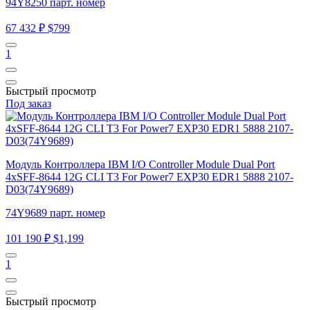
94Y8250 парт. номер
67 432 ₽
$799
1
Быстрый просмотр
Под заказ
Модуль Контроллера IBM I/O Controller Module Dual Port
4xSFF-8644 12G CLI T3 For Power7 EXP30 EDR1 5888 2107-
D03(74Y9689)
74Y9689 парт. номер
101 190 ₽
$1,199
1
Быстрый просмотр