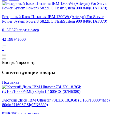
Резервный Блок Питания IBM 1300Wt (Artesyn) For Server
Power System Power8 S822LC FlashSystem 900 840(01AF370)
01AF370 парт. номер
42 198 ₽
$500
1
Быстрый просмотр
Сопутствующие товары
Под заказ
Жесткий Диск IBM Ultrastar 73LZX 18,3Gb (U160/10000/4Mb)
80pin U160SCSI(07N6380)
07N6380 парт. номер