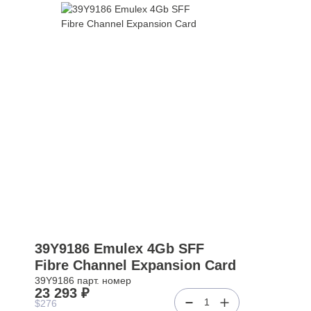
39Y9186 Emulex 4Gb SFF
Fibre Channel Expansion Card
39Y9186 парт. номер
23 293 ₽
1
$276