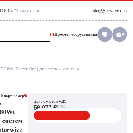
sale@gs-reserve.ru
9 110 86 57
Заказать звонок
Просчет оборудования
0
Резервный Блок Питания IBM 580Wt (Power One) для систем хранения IBM Storwize V7000 Network Appliance (NetApp) DS4243 FAS2240(82562-10)
10 парт. номер
к
Цена с учетом НДС
59 077 ₽
$700
580Wt
я систем
torwize