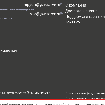
support@gs-reserve.ru
О компании
хническая поддержка
Доставка и оплата
sale@gs-reserve.ru
Поддержка и гарантия
 заказа
Контакты
пишите нам
2016-2026 ООО "АЙТИ ИМПОРТ"
Политика конфиденциал
Пользовательское согла
Подробнее о Cookies
ы веб-аналитики для улучшения его работы, повышения эффект