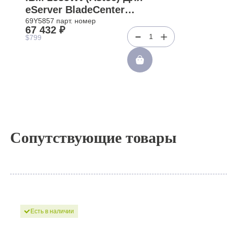
eServer BladeCenter
HT(69Y5857)
69Y5857 парт. номер
67 432 ₽
1
$799
Сопутствующие товары
Есть в наличии