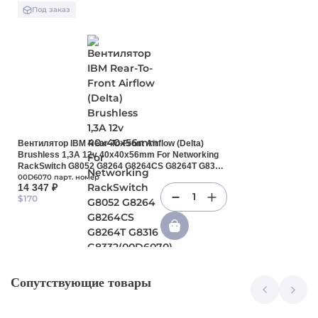
Под заказ
Вентилятор IBM Rear-To-Front Airflow (Delta)
Brushless 1,3A 12v 40x40x56mm For Networking
RackSwitch G8052 G8264 G8264CS G8264T G8316
G8332(00D6070)
00D6070 парт. номер
14 347 ₽
1
$170
Сопутствующие товары