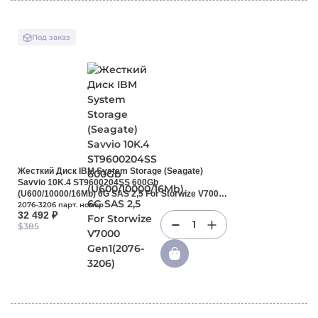
Под заказ
Жесткий Диск IBM System Storage (Seagate)
Savvio 10K.4 ST9600204SS 600Gb
(U600/10000/16Mb) 6G SAS 2,5 For Storwize V7000
Gen1(2076-3206)
2076-3206 парт. номер
32 492 ₽
1
$385