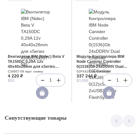
Вентилятор IBM (Nidec) Beta V
Модуль Контроллера IBM
TA150DC 0,29A 12v
Node Canister Controller
40x40x28mm для xSeries
0(1536)Gb 24xDDRIV Dual
x305(C34957-58)
Channel 0(1)xBBU 10Гбит/сек
C34957-58 парт. номер
02PX429 парт. номер
4 220 ₽
337 244 ₽
4xRJ45 0(12)xSFP+ 2xUSB3.0
1
1
$50
$3,996
For FlashSystem 9110 V7000
G3 2076-724(02PX429)
Сопутствующие товары