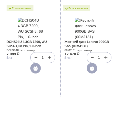
Есть в наличии
Есть в наличии
DCHS04U 4.3GB 7200, WU
Жесткий диск Lenovo 900GB
SCSI-3, 68 Pin, 1.0-inch
SAS (00MJ131)
DCHS04U парт. номер
00MJ131 парт. номер
7 089 ₽
17 470 ₽
1
1
$84
$207