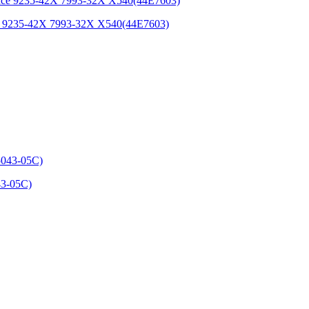
e 9235-42X 7993-32X X540(44E7603)
43-05C)