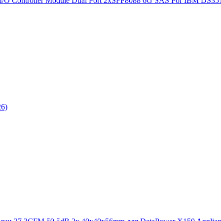
I/O Controller Module Dual Port 2xSFF8088 6G SAS For IBM DS3