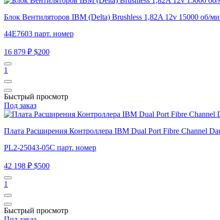
Блок Вентиляторов IBM (Delta) Brushless 1,82A 12v 15000 об/
44E7603 парт. номер
16 879 ₽
$200
1
Быстрый просмотр
Под заказ
Плата Расширения Контроллера IBM Dual Port Fibre Channel Da
PL2-25043-05C парт. номер
42 198 ₽
$500
1
Быстрый просмотр
Под заказ