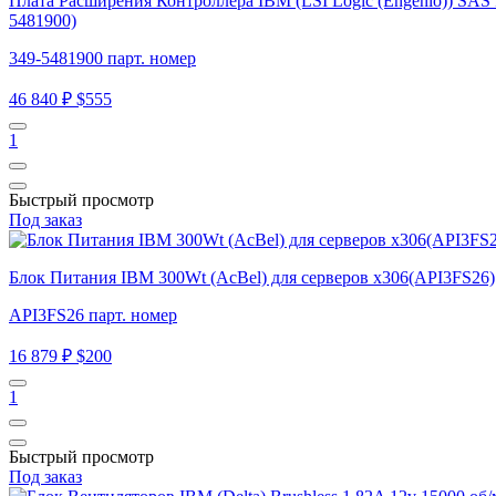
Плата Расширения Контроллера IBM (LSI Logic (Engenio)) SAS 
5481900)
349-5481900 парт. номер
46 840 ₽
$555
1
Быстрый просмотр
Под заказ
Блок Питания IBM 300Wt (AcBel) для серверов x306(API3FS26)
API3FS26 парт. номер
16 879 ₽
$200
1
Быстрый просмотр
Под заказ