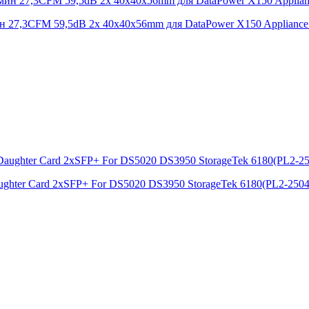
мин 27,3CFM 59,5dB 2x 40x40x56mm для DataPower X150 Applianc
ughter Card 2xSFP+ For DS5020 DS3950 StorageTek 6180(PL2-250