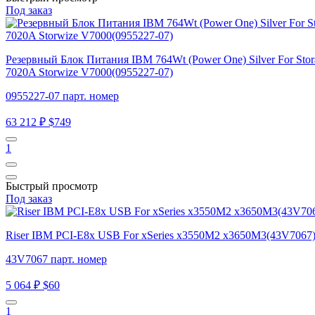
Под заказ
Резервный Блок Питания IBM 764Wt (Power One) Silver For Stor
7020A Storwize V7000(0955227-07)
0955227-07 парт. номер
63 212 ₽
$749
1
Быстрый просмотр
Под заказ
Riser IBM PCI-E8x USB For xSeries x3550M2 x3650M3(43V7067
43V7067 парт. номер
5 064 ₽
$60
1