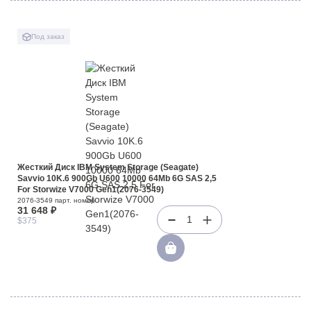
Под заказ
Жесткий Диск IBM System Storage (Seagate)
Savvio 10K.6 900Gb U600 10000 64Mb 6G SAS 2,5
For Storwize V7000 Gen1(2076-3549)
2076-3549 парт. номер
31 648 ₽
1
$375