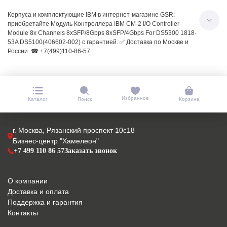
Корпуса и комплектующие IBM в интернет-магазине GSR:
приобретайте Модуль Контроллера IBM CM-2 I/O Controller
Module 8x Channels 8xSFP/8Gbps 8xSFP/4Gbps For DS5300 1818-
53A DS5100(406602-002) с гарантией. ✅ Доставка по Москве и
России. ☎ +7(499)110-86-57.
Избранное
Каталог
Поиск
Корзина
г. Москва, Рязанский проспект 10с18
Бизнес-центр "Хамелеон"
+7 499 110 86 57
Заказать звонок
О компании
Доставка и оплата
Поддержка и гарантия
Контакты