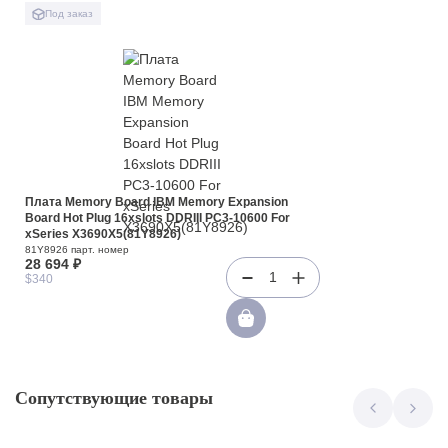
Под заказ
Плата Memory Board IBM Memory Expansion
Board Hot Plug 16xslots DDRIII PC3-10600 For
xSeries X3690X5(81Y8926)
81Y8926 парт. номер
28 694 ₽
1
$340
Сопутствующие товары