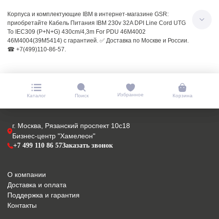
Корпуса и комплектующие IBM в интернет-магазине GSR:
приобретайте Кабель Питания IBM 230v 32A DPI Line Cord UTG
To IEC309 (P+N+G) 430cm/4,3m For PDU 46M4002
46M4004(39M5414) с гарантией. ✅ Доставка по Москве и России.
☎ +7(499)110-86-57.
Избранное
Каталог
Поиск
Корзина
г. Москва, Рязанский проспект 10с18
Бизнес-центр "Хамелеон"
+7 499 110 86 57
Заказать звонок
О компании
Доставка и оплата
Поддержка и гарантия
Контакты