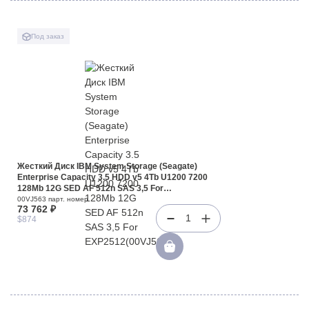
Под заказ
Жесткий Диск IBM System Storage (Seagate)
Enterprise Capacity 3.5 HDD v5 4Tb U1200 7200
128Mb 12G SED AF 512n SAS 3,5 For
EXP2512(00VJ563)
00VJ563 парт. номер
73 762 ₽
1
$874