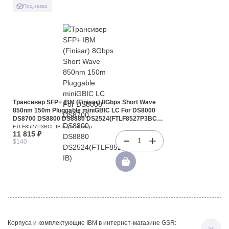
Под заказ
Трансивер SFP+ IBM (Finisar) 8Gbps Short Wave
850nm 150m Pluggable miniGBIC LC For DS8000
DS8700 DS8800 DS8880 DS2524(FTLF8527P3BCL-
IB)
FTLF8527P3BCL-IB парт. номер
11 815 ₽
1
$140
Корпуса и комплектующие IBM в интернет-магазине GSR: