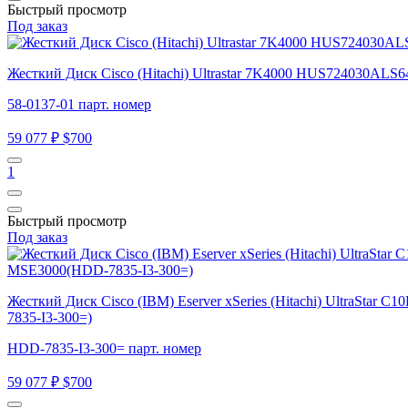
Быстрый просмотр
Под заказ
Жесткий Диск Cisco (Hitachi) Ultrastar 7K4000 HUS724030ALS6
58-0137-01 парт. номер
59 077 ₽
$700
1
Быстрый просмотр
Под заказ
Жесткий Диск Cisco (IBM) Eserver xSeries (Hitachi) UltraSta
7835-I3-300=)
HDD-7835-I3-300= парт. номер
59 077 ₽
$700