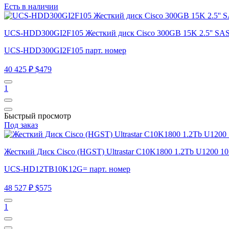
Есть в наличии
UCS-HDD300GI2F105 Жесткий диск Cisco 300GB 15K 2.5'' SA
UCS-HDD300GI2F105 парт. номер
40 425 ₽
$479
1
Быстрый просмотр
Под заказ
Жесткий Диск Cisco (HGST) Ultrastar C10K1800 1.2Tb U1200
UCS-HD12TB10K12G= парт. номер
48 527 ₽
$575
1