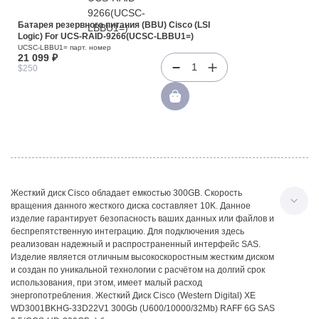
Батарея резервного питания (BBU) Cisco (LSI
Logic) For UCS-RAID-9266(UCSC-LBBU1=)
UCSC-LBBU1= парт. номер
21 099 ₽
1
$250
Жесткий диск Cisco обладает емкостью 300GB. Скорость
вращения данного жесткого диска составляет 10K. Данное
изделие гарантирует безопасность ваших данных или файлов и
беспрепятственную интеграцию. Для подключения здесь
реализован надежный и распространенный интерфейс SAS.
Изделие является отличным высокоскоростным жестким диском
и создан по уникальной технологии с расчётом на долгий срок
использования, при этом, имеет малый расход
энергопотребления. Жесткий Диск Cisco (Western Digital) XE
WD3001BKHG-33D22V1 300Gb (U600/10000/32Mb) RAFF 6G SAS