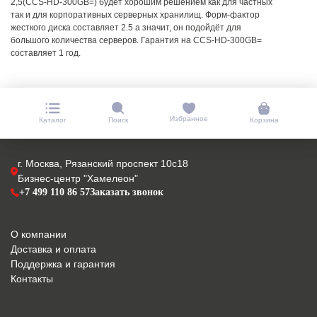
2,5(CCS-HD-300GB=) будет хорошим решением как для частных
так и для корпоративных серверных хранилищ. Форм-фактор
жесткого диска составляет 2.5 а значит, он подойдёт для
большого количества серверов. Гарантия на CCS-HD-300GB=
составляет 1 год.
Избранное
Каталог
Поиск
Корзина
г. Москва, Рязанский проспект 10с18
Бизнес-центр "Хамелеон"
+7 499 110 86 57
Заказать звонок
О компании
Доставка и оплата
Поддержка и гарантия
Контакты