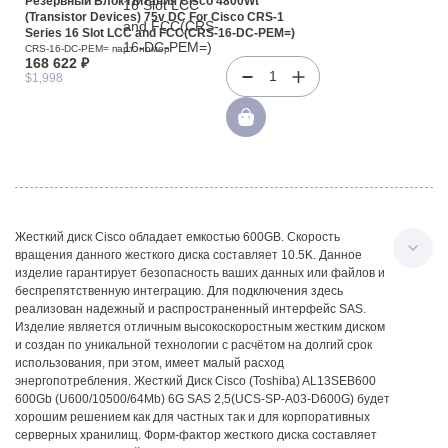
Резервный Блок Питания Cisco 4800Wt
(Transistor Devices) 75v DC For Cisco CRS-1
Series 16 Slot LCC and FCC(CRS-16-DC-PEM=)
CRS-16-DC-PEM= парт. номер
168 622 ₽
1
$1,998
Жесткий диск Cisco обладает емкостью 600GB. Скорость
вращения данного жесткого диска составляет 10.5K. Данное
изделие гарантирует безопасность ваших данных или файлов и
беспрепятственную интеграцию. Для подключения здесь
реализован надежный и распространенный интерфейс SAS.
Изделие является отличным высокоскоростным жестким диском
и создан по уникальной технологии с расчётом на долгий срок
использования, при этом, имеет малый расход
энергопотребления. Жесткий Диск Cisco (Toshiba) AL13SEB600
600Gb (U600/10500/64Mb) 6G SAS 2,5(UCS-SP-A03-D600G) будет
хорошим решением как для частных так и для корпоративных
серверных хранилищ. Форм-фактор жесткого диска составляет