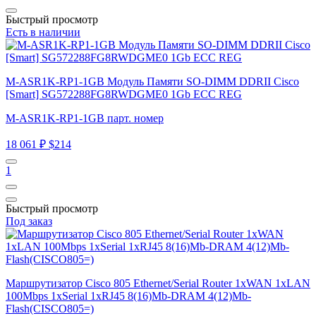
Быстрый просмотр
Есть в наличии
M-ASR1K-RP1-1GB Модуль Памяти SO-DIMM DDRII Cisco
[Smart] SG572288FG8RWDGME0 1Gb ECC REG
M-ASR1K-RP1-1GB парт. номер
18 061 ₽
$214
1
Быстрый просмотр
Под заказ
Маршрутизатор Cisco 805 Ethernet/Serial Router 1xWAN 1xLAN
100Mbps 1xSerial 1xRJ45 8(16)Mb-DRAM 4(12)Mb-
Flash(CISCO805=)