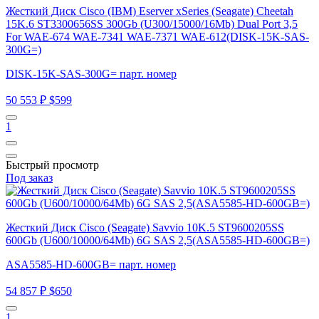
Жесткий Диск Cisco (IBM) Eserver xSeries (Seagate) Cheetah
15K.6 ST3300656SS 300Gb (U300/15000/16Mb) Dual Port 3,5
For WAE-674 WAE-7341 WAE-7371 WAE-612(DISK-15K-SAS-
300G=)
DISK-15K-SAS-300G= парт. номер
50 553 ₽
$599
1
Быстрый просмотр
Под заказ
Жесткий Диск Cisco (Seagate) Savvio 10K.5 ST9600205SS
600Gb (U600/10000/64Mb) 6G SAS 2,5(ASA5585-HD-600GB=)
ASA5585-HD-600GB= парт. номер
54 857 ₽
$650
1