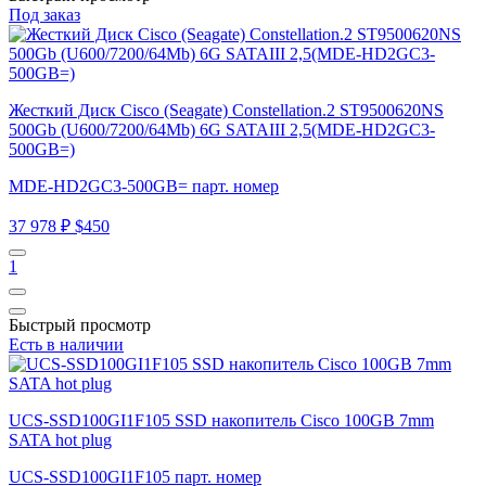
Под заказ
Жесткий Диск Cisco (Seagate) Constellation.2 ST9500620NS
500Gb (U600/7200/64Mb) 6G SATAIII 2,5(MDE-HD2GC3-
500GB=)
MDE-HD2GC3-500GB= парт. номер
37 978 ₽
$450
1
Быстрый просмотр
Есть в наличии
UCS-SSD100GI1F105 SSD накопитель Cisco 100GB 7mm
SATA hot plug
UCS-SSD100GI1F105 парт. номер