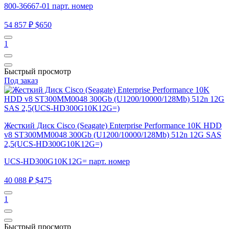
800-36667-01 парт. номер
54 857 ₽
$650
1
Быстрый просмотр
Под заказ
Жесткий Диск Cisco (Seagate) Enterprise Performance 10K HDD
v8 ST300MM0048 300Gb (U1200/10000/128Mb) 512n 12G SAS
2,5(UCS-HD300G10K12G=)
UCS-HD300G10K12G= парт. номер
40 088 ₽
$475
1
Быстрый просмотр