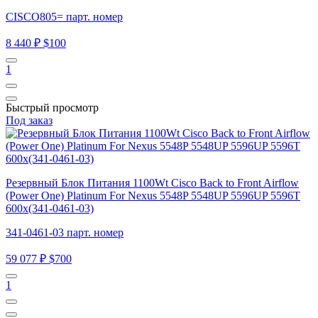
CISCO805= парт. номер
8 440 ₽
$100
1
Быстрый просмотр
Под заказ
Резервный Блок Питания 1100Wt Cisco Back to Front Airflow
(Power One) Platinum For Nexus 5548P 5548UP 5596UP 5596T
600x(341-0461-03)
341-0461-03 парт. номер
59 077 ₽
$700
1