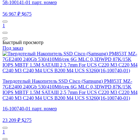
58-100141-01 парт. номер
56 967 ₽
$675
1
Быстрый просмотр
Под заказ
Твердотелый Накопитель SSD Cisco (Samsung) PM853T MZ-
7GE2400 240Gb 530/410Мб/сек 6G MLC 0,3DWPD 87K/15K
IOPS MBTF 1.5M SATAIII 2,5 7mm For UCS C220 M3 C220 M4
C240 M3 C240 M4 UCS B200 M4 UCS S3260(16-100740-01)
16-100740-01 парт. номер
23 209 ₽
$275
1