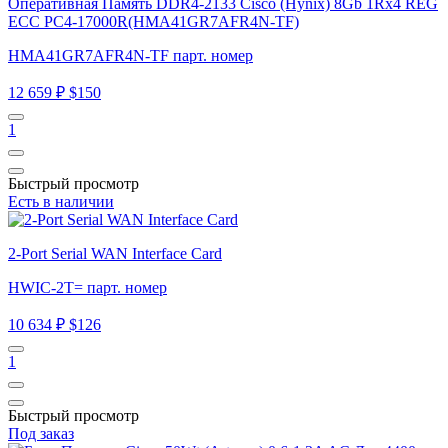
Оперативная Память DDR4-2133 Cisco (Hynix) 8Gb 1Rx4 REG
ECC PC4-17000R(HMA41GR7AFR4N-TF)
HMA41GR7AFR4N-TF парт. номер
12 659 ₽
$150
1
Быстрый просмотр
Есть в наличии
2-Port Serial WAN Interface Card
HWIC-2T= парт. номер
10 634 ₽
$126
1
Быстрый просмотр
Под заказ