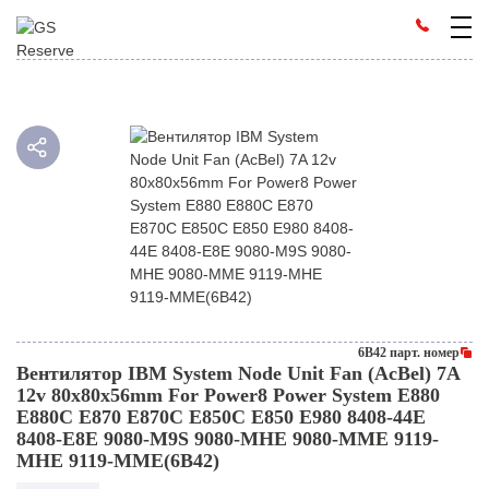
6B42 парт. номер
Вентилятор IBM System Node Unit Fan (AcBel) 7A
12v 80x80x56mm For Power8 Power System E880
E880C E870 E870C E850C E850 E980 8408-44E
8408-E8E 9080-M9S 9080-MHE 9080-MME 9119-
MHE 9119-MME(6B42)