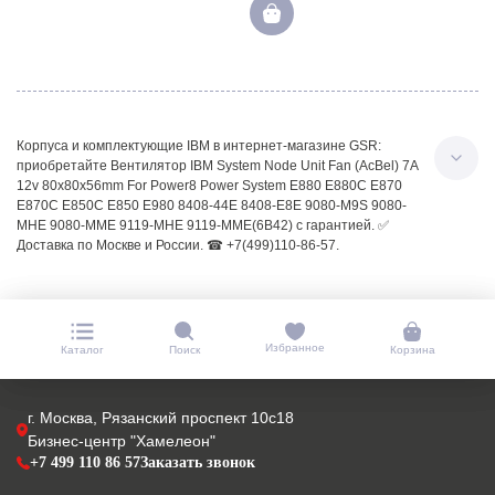
Корпуса и комплектующие IBM в интернет-магазине GSR:
приобретайте Вентилятор IBM System Node Unit Fan (AcBel) 7A
12v 80x80x56mm For Power8 Power System E880 E880C E870
E870C E850C E850 E980 8408-44E 8408-E8E 9080-M9S 9080-
MHE 9080-MME 9119-MHE 9119-MME(6B42) с гарантией. ✅
Доставка по Москве и России. ☎ +7(499)110-86-57.
Избранное
Каталог
Поиск
Корзина
г. Москва, Рязанский проспект 10с18
Бизнес-центр "Хамелеон"
+7 499 110 86 57
Заказать звонок