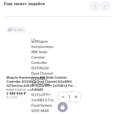
Еще может подойти
Под заказ
Модуль Контроллера IBM Node Canister
Controller 0(1536)Gb Dual Channel 0(1)xBBU
32Гбит/сек 4xRJ45 0(12)xSFP+ 2xUSB3.0 For
FlashSystem 9200 9848-AG8 SAN Volume
R3042-F1002-01 парт. номер
1 686 644 ₽
Controller (SVC) 2145-SV2(R3042-F1002-01)
1
$19,985