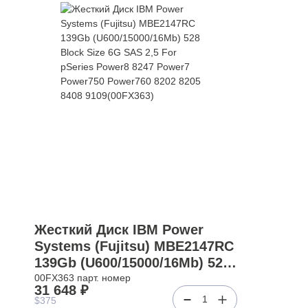
Жесткий Диск IBM Power
Systems (Fujitsu) MBE2147RC
139Gb (U600/15000/16Mb) 528
Block Size 6G SAS 2,5 For
00FX363 парт. номер
31 648 ₽
pSeries Power8 8247 Power7
1
$375