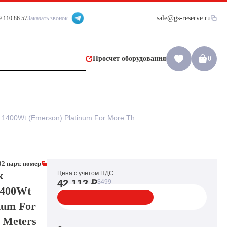
sale@gs-reserve.ru
9 110 86 57
Заказать звонок
Просчет оборудования
0
Резервный Блок Питания IBM 1400Wt (Emerson) Platinum For More Than 5000 Meters для серверов x3950X6 x3850X6 x3750M4(7001616-J002)
2 парт. номер
к
Цена с учетом НДС
42 113 ₽
$499
400Wt
num For
 Meters