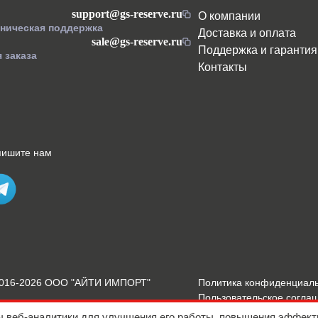
support@gs-reserve.ru
О компании
хническая поддержка
Доставка и оплата
sale@gs-reserve.ru
Поддержка и гарантия
 заказа
Контакты
пишите нам
2016-2026 ООО "АЙТИ ИМПОРТ"
Политика конфиденциал
Пользовательское согла
Подробнее о Cookies
ы веб-аналитики для улучшения его работы, повышения эффект