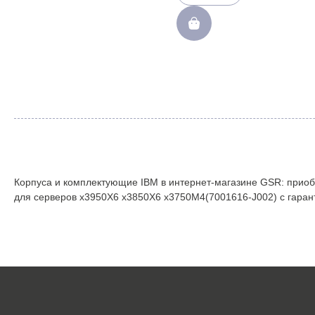
Power750 Power760 8202 8205
8408 9109(00FX363)
Корпуса и комплектующие IBM в интернет-магазине GSR: приоб
для серверов x3950X6 x3850X6 x3750M4(7001616-J002) с гарант