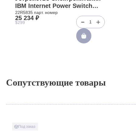
IBM Internet Power Switch
(Western Telematic) IPS-800E-
22R5835 парт. номер
25 234 ₽
D20 C19/C13 16A 6,4-8kW 200-
1
$299
240V 2xC20 To 8xC13
1x10Base-T RJ45
RS232C(22R5835)
Сопутствующие товары
Под заказ