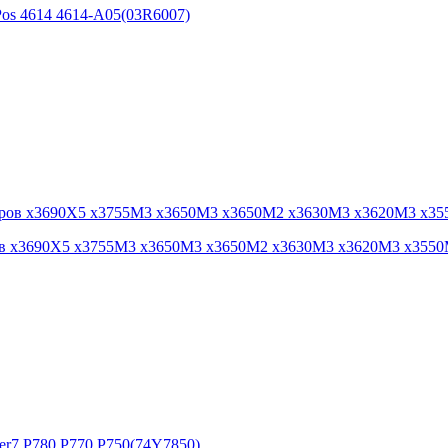
Pos 4614 4614-A05(03R6007)
еров x3690X5 x3755M3 x3650M3 x3650M2 x3630M3 x3620M3 x355