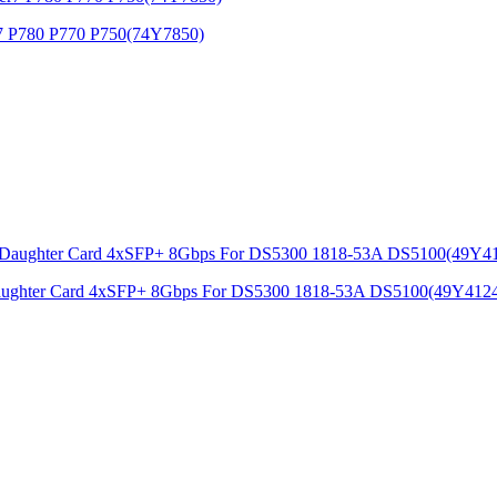
7 P780 P770 P750(74Y7850)
aughter Card 4xSFP+ 8Gbps For DS5300 1818-53A DS5100(49Y412