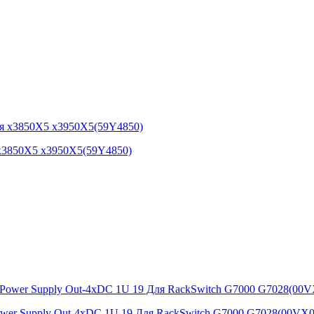
 x3850X5 x3950X5(59Y4850)
wer Supply Out-4xDC 1U 19 Для RackSwitch G7000 G7028(00VX0