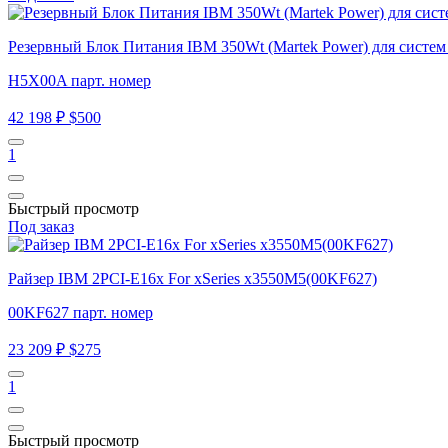
Резервный Блок Питания IBM 350Wt (Martek Power) для систе
H5X00A парт. номер
42 198 ₽
$500
1
Быстрый просмотр
Под заказ
Райзер IBM 2PCI-E16x For xSeries x3550M5(00KF627)
00KF627 парт. номер
23 209 ₽
$275
1
Быстрый просмотр