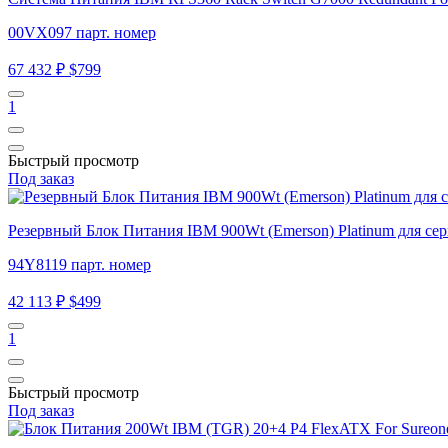
00VX097 парт. номер
67 432 ₽
$799
1
Быстрый просмотр
Под заказ
Резервный Блок Питания IBM 900Wt (Emerson) Platinum для 
94Y8119 парт. номер
42 113 ₽
$499
1
Быстрый просмотр
Под заказ