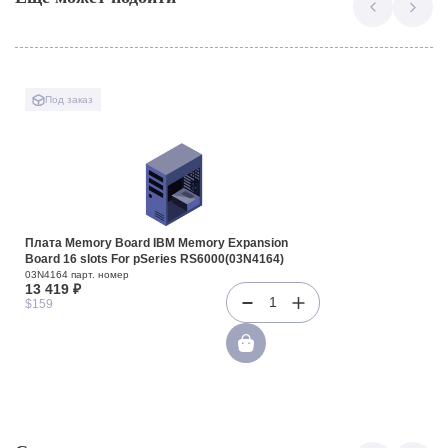
Под заказ
Плата Memory Board IBM Memory Expansion
Board 16 slots For pSeries RS6000(03N4164)
03N4164 парт. номер
13 419 ₽
1
$159