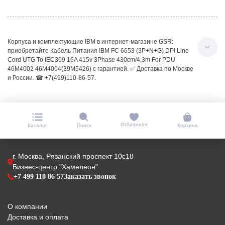
Корпуса и комплектующие IBM в интернет-магазине GSR:
приобретайте Кабель Питания IBM FC 6653 (3P+N+G) DPI Line
Cord UTG To IEC309 16A 415v 3Phase 430cm/4,3m For PDU
46M4002 46M4004(39M5426) с гарантией. ✅ Доставка по Москве
и России. ☎ +7(499)110-86-57.
Избранное
Каталог
Поиск
Корзина
г. Москва, Рязанский проспект 10с18
Бизнес-центр "Хамелеон"
+7 499 110 86 57
Заказать звонок
О компании
Доставка и оплата