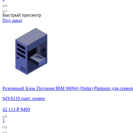
Быстрый просмотр
Под заказ
Резервный Блок Питания IBM 900Wt (Delta) Platinum для сер
94Y8119 парт. номер
42 113 ₽
$499
1