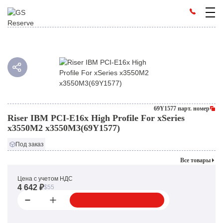
69Y1577 парт. номер
Riser IBM PCI-E16x High Profile For xSeries
x3550M2 x3550M3(69Y1577)
Под заказ
Все товары
Цена с учетом НДС
4 642 ₽
$55