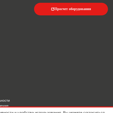
Просчет оборудования
ьности
шение
ивности и удобства использования. Вы можете согласиться