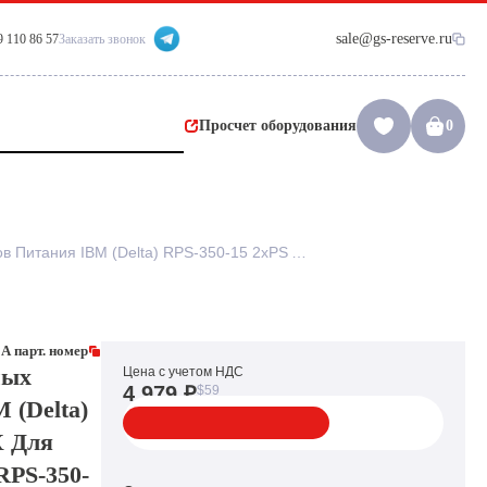
sale@gs-reserve.ru
9 110 86 57
Заказать звонок
Просчет оборудования
0
Корзина для Резервных Блоков Питания IBM (Delta) RPS-350-15 2xPS ATX Для Сервера xSeries 225(RPS-350-15 A)
A парт. номер
ных
Цена с учетом НДС
4 979 ₽
$59
 (Delta)
X Для
RPS-350-