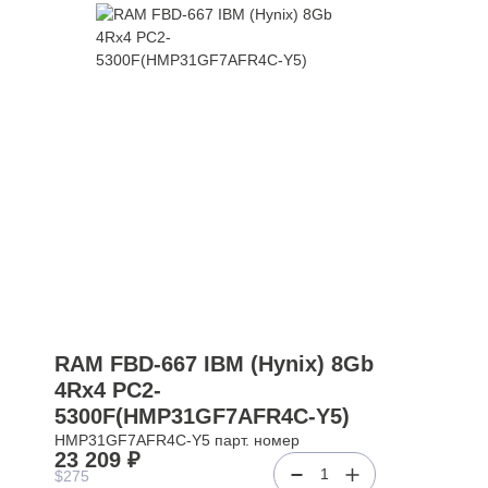
RAM FBD-667 IBM (Hynix) 8Gb
4Rx4 PC2-
5300F(HMP31GF7AFR4C-Y5)
HMP31GF7AFR4C-Y5 парт. номер
23 209 ₽
1
$275