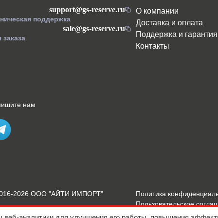
support@gs-reserve.ru
О компании
хническая поддержка
Доставка и оплата
sale@gs-reserve.ru
Поддержка и гарантия
 заказа
Контакты
пишите нам
2016-2026 ООО "АЙТИ ИМПОРТ"
Политика конфиденциал
Пользовательское согла
Подробнее о Cookies
ы веб-аналитики для улучшения его работы, повышения эффект