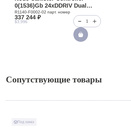
0(1536)Gb 24xDDRIV Dual
Channel 0(1)xBBU 10Гбит/сек
R1140-F0002-02 парт. номер
337 244 ₽
4xRJ45 0(12)xSFP+ 2xUSB3.0
1
$3,996
For FlashSystem 9110 V7000
G3 2076-724(R1140-F0002-02)
Сопутствующие товары
Под заказ