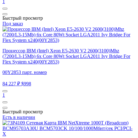
1
Быстрый просмотр
Под заказ
Процессор IBM (Intel) Xeon E5-2630 V2 2600(3100)Mhz
(7200/L3-15Mb) 6x Core 80Wt Socket LGA2011 Ivy Bridge For
Flex System x240(00Y2853)
00Y2853 парт. номер
84 227 ₽
$998
1
Быстрый просмотр
Есть в наличии