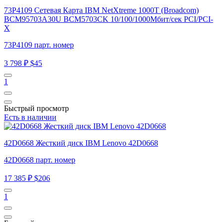
73P4109 Сетевая Карта IBM NetXtreme 1000T (Broadcom)
BCM95703A30U BCM5703CK 10/100/1000Мбит/сек PCI/PCI-
X
73P4109 парт. номер
3 798 ₽
$45
1
Быстрый просмотр
Есть в наличии
42D0668 Жесткий диск IBM Lenovo 42D0668
42D0668 парт. номер
17 385 ₽
$206
1