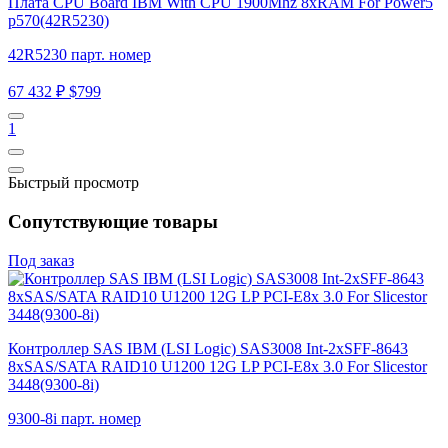
Плата CPU Board IBM With CPU 1900Mhz 8xRAM For Power5
p570(42R5230)
42R5230 парт. номер
67 432 ₽
$799
1
Быстрый просмотр
Сопутствующие товары
Под заказ
Контроллер SAS IBM (LSI Logic) SAS3008 Int-2xSFF-8643
8xSAS/SATA RAID10 U1200 12G LP PCI-E8x 3.0 For Slicestor
3448(9300-8i)
9300-8i парт. номер