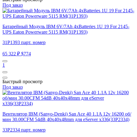
Под заказ
Батарейный Модуль IBM 6V/7Ah 4xBatteries 1U 19 For 2145-
UPS Eaton Powerware 5115 RM(31P1393)
31P1393 парт. номер
65 322 ₽
$774
1
Быстрый просмотр
Под заказ
Вентилятор IBM (Sanyo-Denki) San Ace 40 1.1A 12v 16200 об/
мин 30.00CFM 54dB 40x40x48mm для eServer x336(33P2334)
33P2334 парт. номер