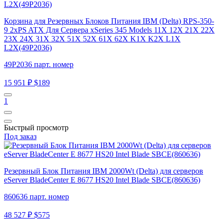
Корзина для Резервных Блоков Питания IBM (Delta) RPS-350-
9 2xPS ATX Для Сервера xSeries 345 Models 11X 12X 21X 22X
23X 24X 31X 32X 51X 52X 61X 62X K1X K2X L1X
L2X(49P2036)
49P2036 парт. номер
15 951 ₽
$189
1
Быстрый просмотр
Под заказ
Резервный Блок Питания IBM 2000Wt (Delta) для серверов
eServer BladeCenter E 8677 HS20 Intel Blade SBCE(860636)
860636 парт. номер
48 527 ₽
$575