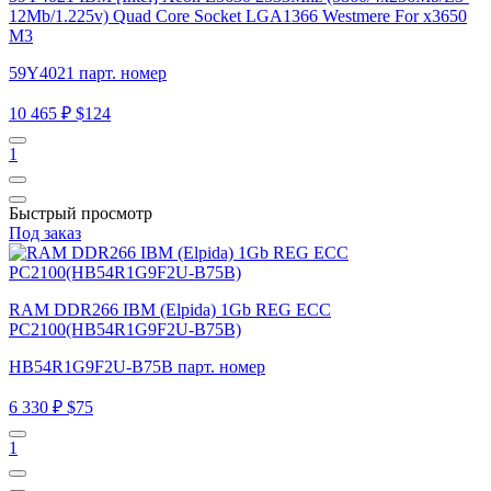
12Mb/1.225v) Quad Core Socket LGA1366 Westmere For x3650
M3
59Y4021 парт. номер
10 465 ₽
$124
1
Быстрый просмотр
Под заказ
RAM DDR266 IBM (Elpida) 1Gb REG ECC
PC2100(HB54R1G9F2U-B75B)
HB54R1G9F2U-B75B парт. номер
6 330 ₽
$75
1