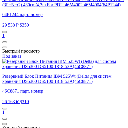
(3P+N+G) 430cm/4,3m For PDU 46M4002 46M4004(64P1244)
64P1244 парт. номер
29 538 ₽
$350
1
Быстрый просмотр
Под заказ
Резервный Блок Питания IBM 525Wt (Delta) для систем
хранения DS5300 DS5100 1818-53A(46C8871)
46C8871 парт. номер
26 163 ₽
$310
1
Быстрый просмотр