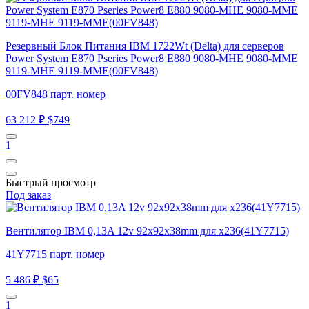
Резервный Блок Питания IBM 1722Wt (Delta) для серверов
Power System E870 Pseries Power8 E880 9080-MHE 9080-MME
9119-MHE 9119-MME(00FV848)
00FV848 парт. номер
63 212 ₽
$749
1
Быстрый просмотр
Под заказ
Вентилятор IBM 0,13A 12v 92x92x38mm для x236(41Y7715)
41Y7715 парт. номер
5 486 ₽
$65
1