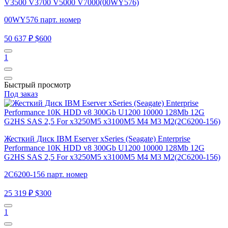
V3500 V3700 V5000 V7000(00WY576)
00WY576 парт. номер
50 637 ₽
$600
1
Быстрый просмотр
Под заказ
Жесткий Диск IBM Eserver xSeries (Seagate) Enterprise
Performance 10K HDD v8 300Gb U1200 10000 128Mb 12G
G2HS SAS 2,5 For x3250M5 x3100M5 M4 M3 M2(2C6200-156)
2C6200-156 парт. номер
25 319 ₽
$300
1