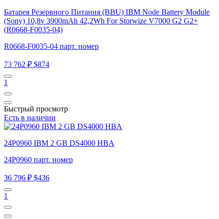
Батарея Резервного Питания (BBU) IBM Node Battery Module
(Sony) 10,8v 3900mAh 42,2Wh For Storwize V7000 G2 G2+
(R0668-F0035-04)
R0668-F0035-04 парт. номер
73 762 ₽
$874
1
Быстрый просмотр
Есть в наличии
24P0960 IBM 2 GB DS4000 HBA
24P0960 парт. номер
36 796 ₽
$436
1