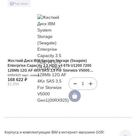
Под заказ
Жесткий Диск IBM System Storage (Seagate)
Enterprise Capacity 3.5 HDD v4 6Tb U1200 7200
128Mb 12G AF 4Kn SAS 3,5 For Storwize V5000
Gen1(00RX925)
00RX925 парт. номер
168 622 ₽
1
$1,998
Корпуса и комплектующие IBM в интернет-магазине GSR: