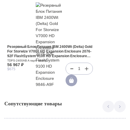
Резервный Блок Питания IBM 2400Wt (Delta) Gold
For Storwize V7000 HD Expansion Enclosure 2076-
92F FlashSystem 9100 HD Expansion Enclosure
9846-A9F 9848-A9F(TDPS-2400AB A)
TDPS-2400AB A парт. номер
56 967 ₽
1
$675
Сопутствующие товары