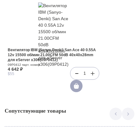
Вентилятор IBM (Sanyo-Denki) San Ace 40 0.55A
12v 15500 об/мин 21.00CFM 50dB 40x40x28mm
для eServer x306(09P0412)
09P0412 парт. номер
4 642 ₽
1
$55
Сопутствующие товары