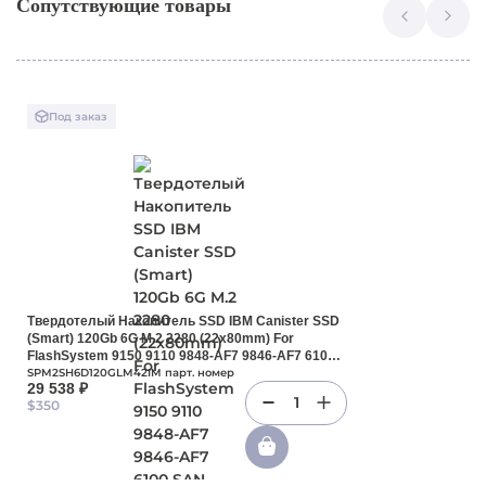
Сопутствующие товары
Под заказ
Твердотелый Накопитель SSD IBM Canister SSD
(Smart) 120Gb 6G M.2 2280 (22x80mm) For
FlashSystem 9150 9110 9848-AF7 9846-AF7 6100
SAN Volume Controller (SVC) 2145-SV2 Storwize
SPM2SH6D120GLM42IM парт. номер
29 538 ₽
V7000 G3(SPM2SH6D120GLM42IM)
1
$350