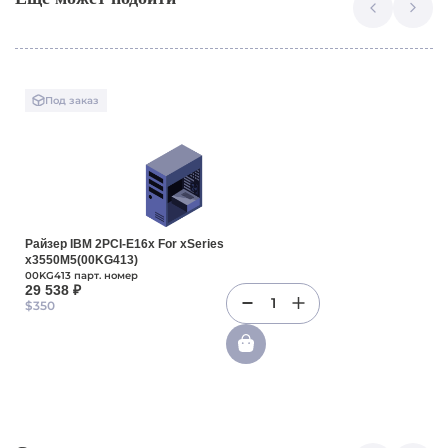
Под заказ
Райзер IBM 2PCI-E16x For xSeries
x3550M5(00KG413)
00KG413 парт. номер
29 538 ₽
1
$350