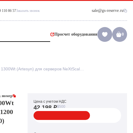
sale@gs-reserve.ru
9 110 86 57
Заказать звонок
Просчет оборудования
0
Резервный Блок Питания IBM 1300Wt (Artesyn) для серверов NeXtScale n1200 Enclosure nx360M4(700-013496-0200)
. номер
00Wt
Цена с учетом НДС
42 198 ₽
$500
n1200
0)