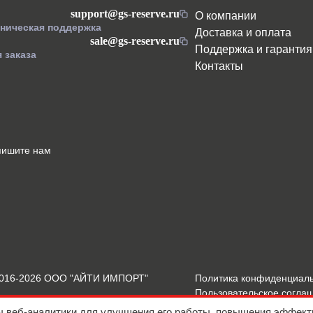
support@gs-reserve.ru
О компании
хническая поддержка
Доставка и оплата
sale@gs-reserve.ru
Поддержка и гарантия
 заказа
Контакты
пишите нам
2016-2026 ООО "АЙТИ ИМПОРТ"
Политика конфиденциал
Пользовательское согла
Подробнее о Cookies
ы веб-аналитики для улучшения его работы, повышения эффект