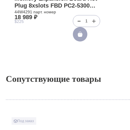
Plug 8xslots FBD PC2-5300
For xSeries X3850M2
44W4291 парт. номер
18 989 ₽
X3950M2(44W4291)
1
$225
Сопутствующие товары
Под заказ