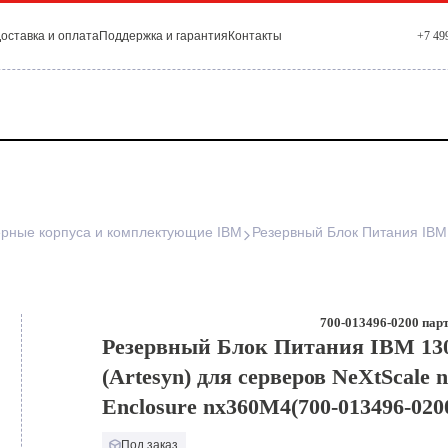
оставка и оплата
Поддержка и гарантия
Контакты
+7 49
рные корпуса и комплектующие IBM
700-013496-0200 парт
Резервный Блок Питания IBM 13
(Artesyn) для серверов NeXtScale 
Enclosure nx360M4(700-013496-020
Под заказ