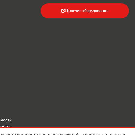
Просчет оборудования
ьности
шение
ивности и удобства использования. Вы можете согласиться