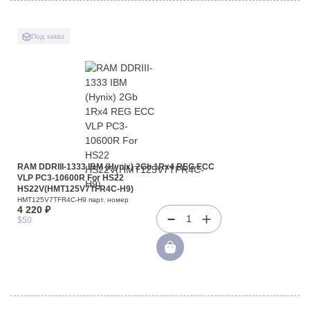
Под заказ
RAM DDRIII-1333 IBM (Hynix) 2Gb 1Rx4 REG ECC
VLP PC3-10600R For HS22
HS22V(HMT125V7TFR4C-H9)
HMT125V7TFR4C-H9 парт. номер
4 220 ₽
1
$50