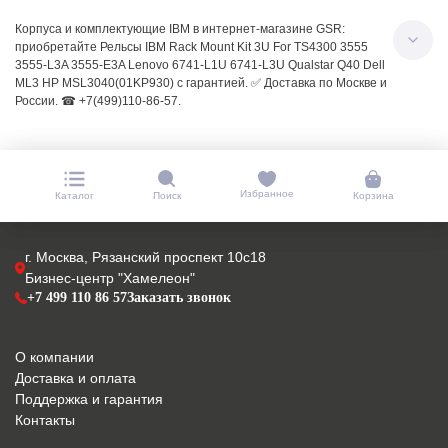
Корпуса и комплектующие IBM в интернет-магазине GSR:
приобретайте Рельсы IBM Rack Mount Kit 3U For TS4300 3555
3555-L3A 3555-E3A Lenovo 6741-L1U 6741-L3U Qualstar Q40 Dell
ML3 HP MSL3040(01KP930) с гарантией. ✅ Доставка по Москве и
России. ☎ +7(499)110-86-57.
Избранное
Каталог
Поиск
Корзина
г. Москва, Рязанский проспект 10с18
Бизнес-центр "Хамелеон"
+7 499 110 86 57
Заказать звонок
О компании
Доставка и оплата
Поддержка и гарантия
Контакты