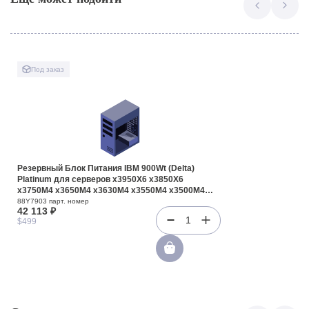
Под заказ
Резервный Блок Питания IBM 900Wt (Delta)
Platinum для серверов x3950X6 x3850X6
x3750M4 x3650M4 x3630M4 x3550M4 x3500M4
x3300M4 iDataPlex dx360M4(88Y7903)
88Y7903 парт. номер
42 113 ₽
1
$499