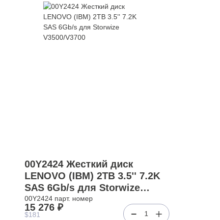
00Y2424 Жесткий диск
LENOVO (IBM) 2TB 3.5'' 7.2K
SAS 6Gb/s для Storwize
V3500/V3700
00Y2424 парт. номер
15 276 ₽
1
$181