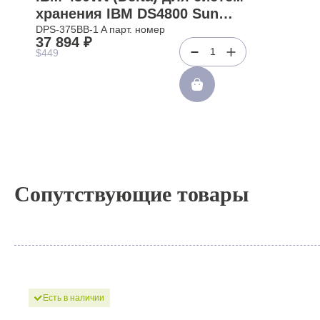
хранения IBM DS4800 Sun
StorageTek 6500 6540(DPS-
DPS-375BB-1 A парт. номер
37 894 ₽
375BB-1 A)
1
$449
Сопутствующие товары
Есть в наличии