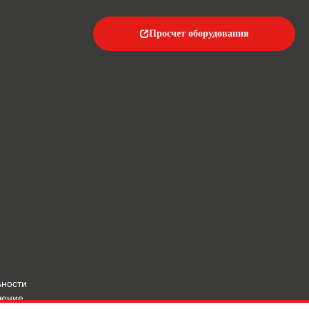
Просчет оборудования
ьности
шение