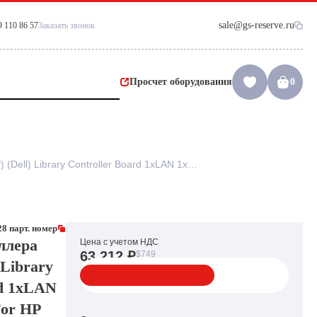
sale@gs-reserve.ru
9 110 86 57
Заказать звонок
Просчет оборудования
0
Модуль Контроллера IBM (HP) (Dell) Library Controller Board 1xLAN 1xRJ11 1xUSB For HP MSL2024 MSL4048 MSL8096 IBM 3573 TS3100 TS3200 Dell PowerVault TL2000 TL4000(23R9628)
8 парт. номер
ллера
Цена с учетом НДС
63 212 ₽
$749
 Library
rd 1xLAN
For HP