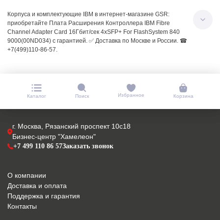
Корпуса и комплектующие IBM в интернет-магазине GSR:
приобретайте Плата Расширения Контроллера IBM Fibre
Channel Adapter Card 16Гбит/сек 4xSFP+ For FlashSystem 840
9000(00ND034) с гарантией. ✅ Доставка по Москве и России. ☎
+7(499)110-86-57.
Избранное
Каталог
Поиск
Корзина
г. Москва, Рязанский проспект 10с18
Бизнес-центр "Хамелеон"
+7 499 110 86 57
Заказать звонок
О компании
Доставка и оплата
Поддержка и гарантия
Контакты