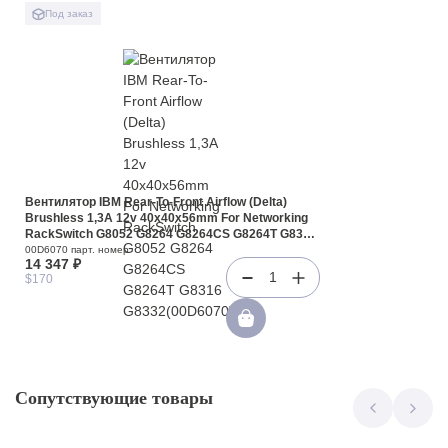
Под заказ
Вентилятор IBM Rear-To-Front Airflow (Delta)
Brushless 1,3A 12v 40x40x56mm For Networking
RackSwitch G8052 G8264 G8264CS G8264T G8316
G8332(00D6070)
00D6070 парт. номер
14 347 ₽
1
$170
Сопутствующие товары