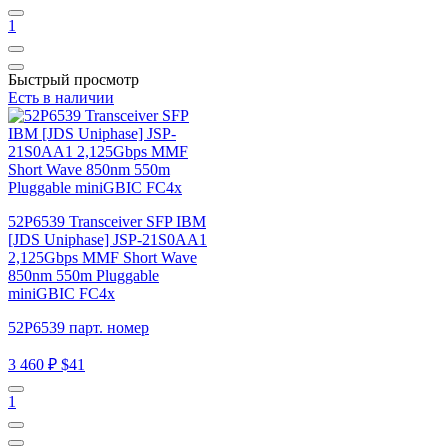
1
Быстрый просмотр
Есть в наличии
52P6539 Transceiver SFP IBM
[JDS Uniphase] JSP-21S0AA1
2,125Gbps MMF Short Wave
850nm 550m Pluggable
miniGBIC FC4x
52P6539 парт. номер
3 460 ₽
$41
1