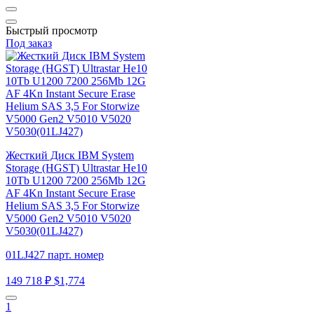
Быстрый просмотр
Под заказ
Жесткий Диск IBM System
Storage (HGST) Ultrastar He10
10Tb U1200 7200 256Mb 12G
AF 4Kn Instant Secure Erase
Helium SAS 3,5 For Storwize
V5000 Gen2 V5010 V5020
V5030(01LJ427)
01LJ427 парт. номер
149 718 ₽
$1,774
1