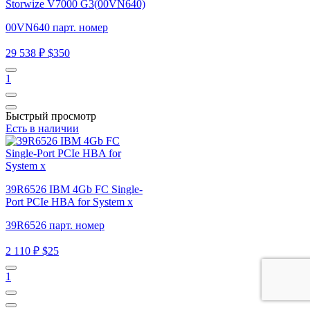
Storwize V7000 G3(00VN640)
00VN640 парт. номер
29 538 ₽
$350
1
Быстрый просмотр
Есть в наличии
39R6526 IBM 4Gb FC Single-
Port PCIe HBA for System x
39R6526 парт. номер
2 110 ₽
$25
1