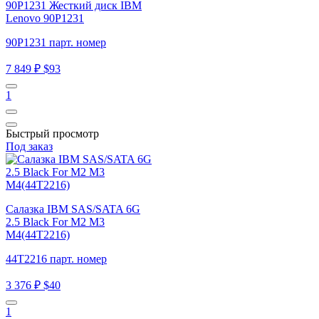
90P1231 Жесткий диск IBM
Lenovo 90P1231
90P1231 парт. номер
7 849 ₽
$93
1
Быстрый просмотр
Под заказ
Салазка IBM SAS/SATA 6G
2.5 Black For M2 M3
M4(44T2216)
44T2216 парт. номер
3 376 ₽
$40
1