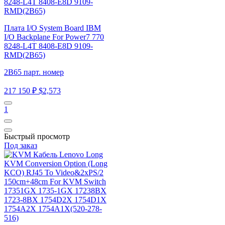
Плата I/O System Board IBM
I/O Backplane For Power7 770
8248-L4T 8408-E8D 9109-
RMD(2B65)
2B65 парт. номер
217 150 ₽
$2,573
1
Быстрый просмотр
Под заказ