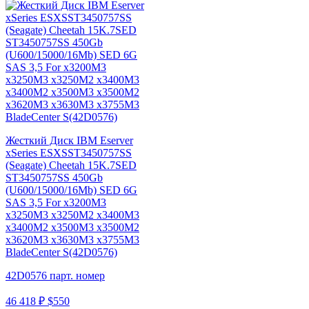
Жесткий Диск IBM Eserver
xSeries ESXSST3450757SS
(Seagate) Cheetah 15K.7SED
ST3450757SS 450Gb
(U600/15000/16Mb) SED 6G
SAS 3,5 For x3200M3
x3250M3 x3250M2 x3400M3
x3400M2 x3500M3 x3500M2
x3620M3 x3630M3 x3755M3
BladeCenter S(42D0576)
42D0576 парт. номер
46 418 ₽
$550