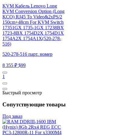
KVM Кабель Lenovo Long
KVM Conversion Option (Long
KCO) RJ45 To Video&2xPS/2
150cm+48cm For KVM Switch
17351GX 1735-1GX 17238BX
1723-8BX 1754D2X 1754D1X
1754A2X 1754A1X(520-278-
516)
520-278-516 парт. номер
8 355 ₽
$99
1
Быстрый просмотр
Сопутствующие товары
Под заказ