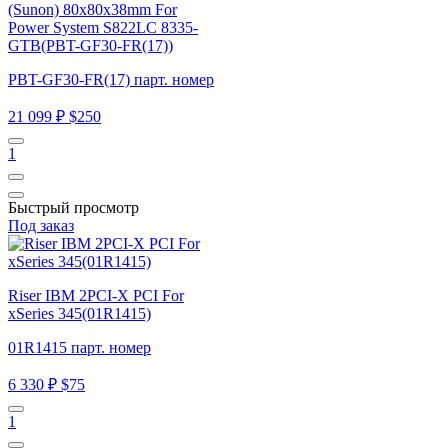
(Sunon) 80x80x38mm For
Power System S822LC 8335-
GTB(PBT-GF30-FR(17))
PBT-GF30-FR(17) парт. номер
21 099 ₽
$250
1
Быстрый просмотр
Под заказ
Riser IBM 2PCI-X PCI For
xSeries 345(01R1415)
01R1415 парт. номер
6 330 ₽
$75
1