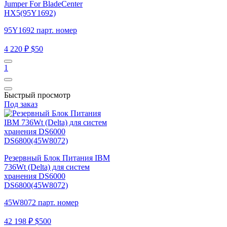
Jumper For BladeCenter
HX5(95Y1692)
95Y1692 парт. номер
4 220 ₽
$50
1
Быстрый просмотр
Под заказ
Резервный Блок Питания IBM
736Wt (Delta) для систем
хранения DS6000
DS6800(45W8072)
45W8072 парт. номер
42 198 ₽
$500