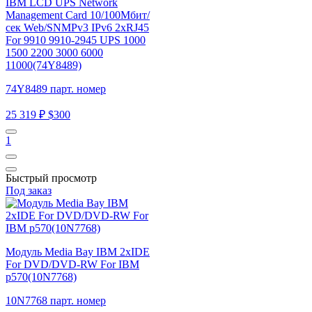
IBM LCD UPS Network
Management Card 10/100Мбит/
сек Web/SNMPv3 IPv6 2xRJ45
For 9910 9910-2945 UPS 1000
1500 2200 3000 6000
11000(74Y8489)
74Y8489 парт. номер
25 319 ₽
$300
1
Быстрый просмотр
Под заказ
Модуль Media Bay IBM 2xIDE
For DVD/DVD-RW For IBM
p570(10N7768)
10N7768 парт. номер