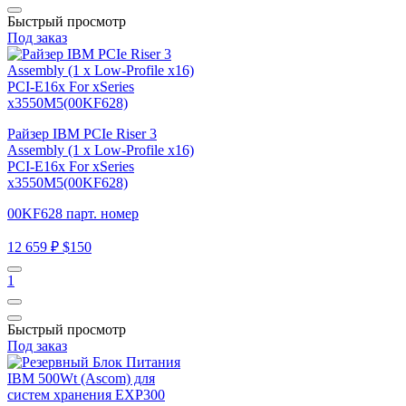
Быстрый просмотр
Под заказ
Райзер IBM PCIe Riser 3
Assembly (1 x Low-Profile x16)
PCI-E16x For xSeries
x3550M5(00KF628)
00KF628 парт. номер
12 659 ₽
$150
1
Быстрый просмотр
Под заказ