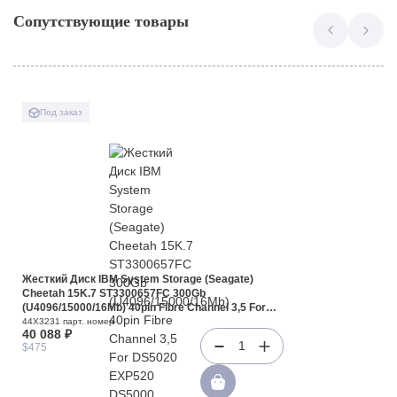
Сопутствующие товары
Под заказ
Жесткий Диск IBM System Storage (Seagate)
Cheetah 15K.7 ST3300657FC 300Gb
(U4096/15000/16Mb) 40pin Fibre Channel 3,5 For
DS5020 EXP520 DS5000 EXP5000 DS3950 EXP395
44X3231 парт. номер
40 088 ₽
DS4800 DS4700 EXP810(44X3231)
1
$475