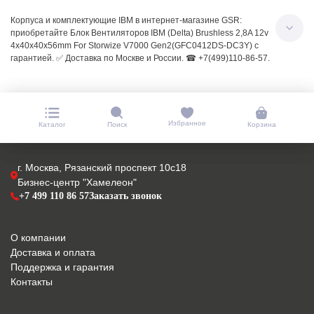
Корпуса и комплектующие IBM в интернет-магазине GSR:
приобретайте Блок Вентиляторов IBM (Delta) Brushless 2,8A 12v
4x40x40x56mm For Storwize V7000 Gen2(GFC0412DS-DC3Y) с
гарантией. ✅ Доставка по Москве и России. ☎ +7(499)110-86-57.
Избранное
Каталог
Поиск
Корзина
г. Москва, Рязанский проспект 10с18
Бизнес-центр "Хамелеон"
+7 499 110 86 57
Заказать звонок
О компании
Доставка и оплата
Поддержка и гарантия
Контакты