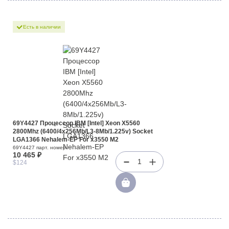
Есть в наличии
69Y4427 Процессор IBM [Intel] Xeon X5560
2800Mhz (6400/4x256Mb/L3-8Mb/1.225v) Socket
LGA1366 Nehalem-EP For x3550 M2
69Y4427 парт. номер
10 465 ₽
1
$124