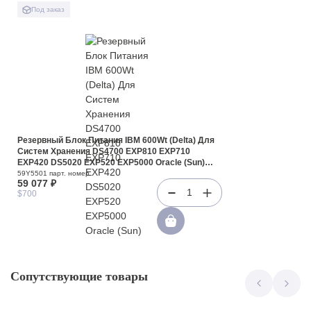
Под заказ
Резервный Блок Питания IBM 600Wt (Delta) Для
Систем Хранения DS4700 EXP810 EXP710
EXP420 DS5020 EXP520 EXP5000 Oracle (Sun)
CSM200 StorageTek 6140 6150 6180(59Y5501)
59Y5501 парт. номер
59 077 ₽
1
$700
Сопутствующие товары